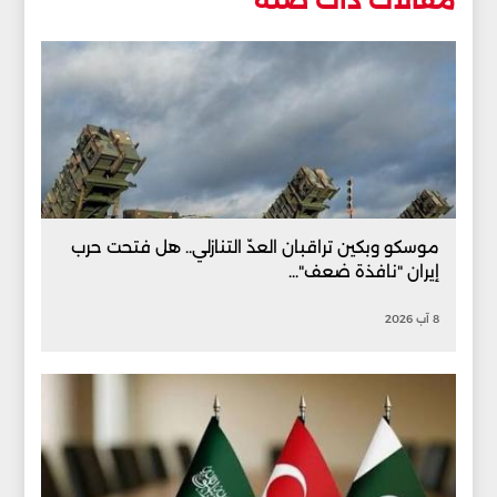
مقالات ذات صلة
موسكو وبكين تراقبان العدّ التنازلي.. هل فتحت حرب
إيران "نافذة ضعف"...
8 آب 2026