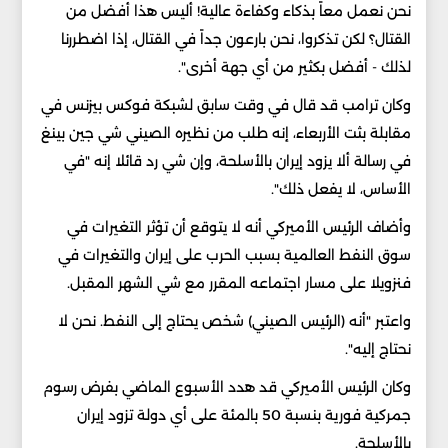
نحن نعمل معاً بذكاء وكفاءة عالية! أليس هذا أفضل من
القتال؟ لكن تذكروا، نحن بارعون جداً في القتال، إذا اضطررنا
لذلك - أفضل بكثير من أي جهة أخرى".
وكان ترامب قد قال في وقت سابق لشبكة فوكس بيزنس في
مقابلة بثت الأربعاء، إنه طلب من نظيره الصيني شي جين بينغ
​في رسالة ألا يزود إيران بالأسلحة، وإن ‌شي رد قائلا إنه "في
الأساس، لا يفعل ذلك".
وأضاف الرئيس الأميركي أنه لا يتوقع أن تؤثر التغيرات في
سوق النفط العالمية بسبب الحرب على ​إيران والتغيرات في
فنزويلا على مسار اجتماعه المقرر مع شي الشهر المقبل.
واعتبر ​"أنه (الرئيس الصيني) ​شخص يحتاج ‌إلى النفط. نحن لا
نحتاج إليه".
وكان الرئيس الأميركي قد هدد الأسبوع الماضي ‌بفرض رسوم
جمركية ‌فورية بنسبة 50 بالمئة على أي دولة تزود إيران
بالأسلحة.