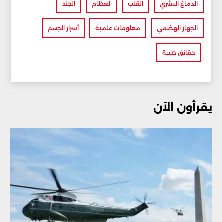
الدماغ البشري
القلب
العظام
الجلد
الجهاز الهضمي
معلومات علمية
أسرار الجسم
حقائق طبية
يقرأون الآن