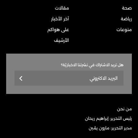
صحة
مقالات
رياضة
آخر الأخبار
منوعات
على هواكم
الأرشيف
هل تريد الاشتراك في نشرتنا الاخباريّة؟
من نحن
رئيس التحرير: إبراهيم ريحان
مدير التحرير: مارون يمّين