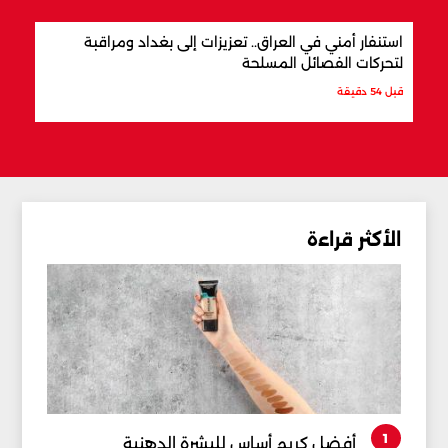
استنفار أمني في العراق.. تعزيزات إلى بغداد ومراقبة
مفاو
لتحركات الفصائل المسلحة
المن
قبل 54 دقيقة
قبل س
الأكثر قراءة
1
أفضل كريم أساس للبشرة الدهنية