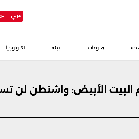
عربي
SH
حة
منوعات
بيئة
تكنولوجيا
لبيت الأبيض: واشنطن لن تسمح 