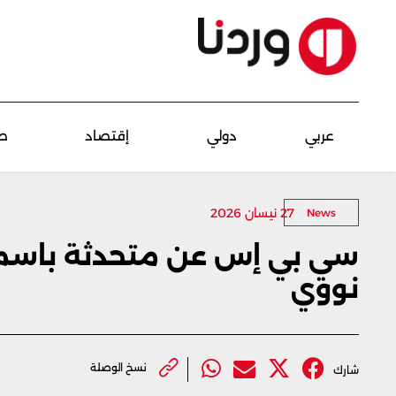
عربي
دولي
إقتصاد
ص
27 نيسان 2026
News
سي بي إس عن متحدثة باسم ا
نووي
نسخ الوصلة
شارك