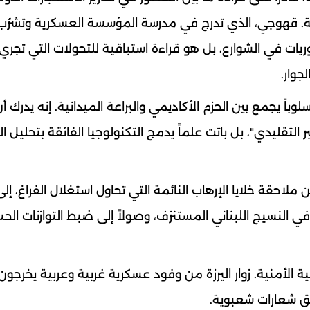
لضيقة. قهوجي، الذي تدرج في مدرسة المؤسسة العسكرية وتشرّب
يات في الشوارع، بل هو قراءة استباقية للتحولات التي تجر
جوار.
باً يجمع بين الحزم الأكاديمي والبراعة الميدانية. إنه يدرك أ
لتقليدي"، بل باتت علماً يدمج التكنولوجيا الفائقة بتحليل الب
لاحقة خلايا الإرهاب النائمة التي تحاول استغلال الفراغ، إ
ي النسيج اللبناني المستنزف، وصولاً إلى ضبط التوازنات الح
الأمنية. زوار اليرزة من وفود عسكرية غربية وعربية يخرجون غ
طلق شعارات شعبوية.