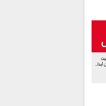
يت
بدا...