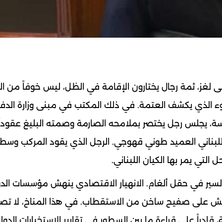
 لغز، ثمة رجال يختارون الإقامة في الظل، ليس خوفاً من ا
 الذي يكشف العتمة. في ذلك المكتب في مبنى وزارة الدف
ساسة، يجلس رجل يختصر بملامحه الصارمة وصمته البليغ عقودا
ش اللبناني العميد طوني قهوجي. الرجل الذي يقود المركب وسط
لتي يمر بها الكيان اللبناني.
ير في حقل ألغام. الانهيار الاقتصادي ينهش مؤسسات الدو
 يعيش على صفيح ساخن من الاستقطاب. في هذا المناخ، لا تص
، قادراً على قراءة ما بين السطور في تقارير الاستخبارات الدولي