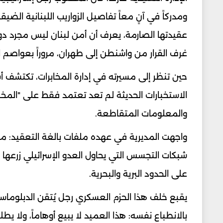
ومدركاً في آنٍ معاً تفاصيل الزواريب اللبنانية ا
عقيدتها الصارمة، يعرف أن أمن لبنان ليس مجرد دور
غرف القرار من واشنطن إلى طهران، مروراً بعواصم ال
حين تنظر إلى مسيرته في إدارة المخابرات، تكتشف أسلو
الاستخبارات الحديثة لم تعد تعتمد فقط على "المخبر ا
والمعلومات المتقاطعة.
واجهت المديرية في عهده ملفات بالغة التعقيد: من م
شبكات التجسس التي يحاول العدو الإسرائيلي زرعها ف
على الحدود البرية والبحرية.
يقبع خلف هذا الحزم العسكري رجل يُتقن الدبلوماسية 
بالانطباع نفسه: هذا العميد لا يبيع أوهاماً، ولا ي