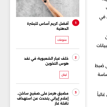
ي في
1
أفضل كريم أساس للبشرة
الدهنية
ن
منوعات
يانات
2
خلف غبار الشعبوية: في نقد
هوس التخوين
لى ضبط
ساسة
لبنان
3
مضيق هرمز على صفيح ساخن..
الباً
إعلام إيراني يتحدث عن استهداف
ناقلة غاز