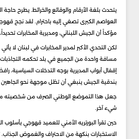
يتحدث بلغة الأرقام والوقائع والخرائط. يطرح حاجة
العواصم الكبرى تصغي إليه باحترام. لقد نجح قهوج
مؤكداً أن الجيش اللبناني، ومديرية المخابرات تحديداً
لكن التحدي الأكبر لمدير المخابرات في لبنان لا يأتي
مسافة واحدة من الجميع في بلد تحكمه التجاذبات 
إقفال أبواب المديرية بوجه التدخلات السياسية، رافضا
بندقية الجيش ينبغي أن تظل موجهة نحو اتجاهين لا 
جعل هذا التموضع الوطني الصرف من شخصيته محط
شيء آخر.
حين تقرأ البورتريه الأمني للعميد قهوجي بأسلوب الك
الاستخبارات بنكهة من الاحتراف والغموض الجذا