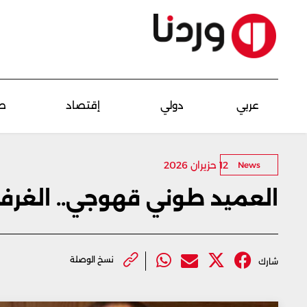
عربي
دولي
إقتصاد
ص
12 حزيران 2026
News
العميد طوني قهوجي.. الغرف
نسخ الوصلة
شارك