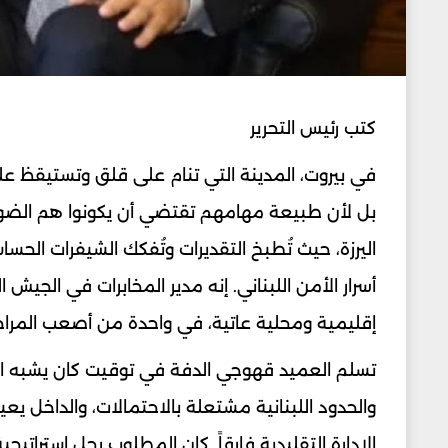
كتب رئيس التحرير
في بيروت، المدينة التي تنام على قلق وتستيقظ على
بل لأن طبيعة مهامهم تقتضي أن يكونوا هم الضوء
اليرزة، حيث تُطبخ التقديرات وتُفكك الشيفرات الح
أسرار الأمن اللبناني. إنه مدير المخابرات في الجي
إقليمية ومحلية عاتية، في واحدة من أصعب المراحل ا
تسلم العميد قهوجي الدفة في توقيت كان يشبه الس
والحدود اللبنانية مشتعلة بالاحتمالات، والداخل
الإدارة التقليدية فارقاً. كان المطلوب رجل إستراتيجية