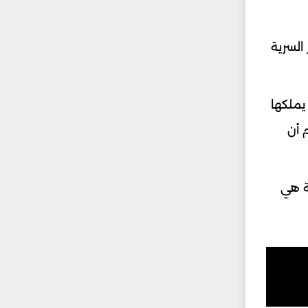
السرية
يملكها
 أن
ة هي