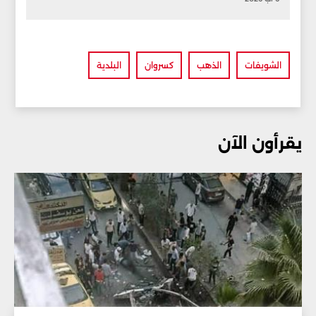
الشويفات
الذهب
كسروان
البلدية
يقرأون الآن