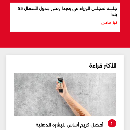
جلسة لمجلس الوزراء في بعبدا وعلى جدول الأعمال 55
"اتف
بنداً
وباك
قبل ساعتين
قبل س
الأكثر قراءة
1
أفضل كريم أساس للبشرة الدهنية