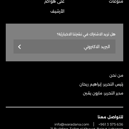
منوعات
على هواكم
الأرشيف
هل تريد الاشتراك في نشرتنا الاخباريّة؟
من نحن
رئيس التحرير: إبراهيم ريحان
مدير التحرير: مارون يمّين
للتواصل معنا
info@waradana.com
+961 3 575 636
J1 Building, Tallet el Khayat, Beirut, Lebanon