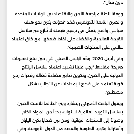
دون قتال".
ووفقاً للجنة مراجعة الأمن والاقتصاد بين الولايات المتحدة
والصين التابعة للكونغرس فقد "تحوّلت بكين نحو هدف
سياسي واضح يتمثّل في ترسيخ هيمنة لا تُنازع عبر سلاسل
القيمة العالمية، والقضاء على نقاط ضعفها، مع خلق اعتماد
عالمي على المنتجات الصينية".
وفي أبريل 2020، وجّه الرئيس الصيني شي جين بينغ توجيهات
صريحة مفادها: "يجب علينا تشديد اعتماد سلاسل الإنتاج
الدولية على الصين، وتكوين تدابير مضادة فعّالة وقدرات ردع
قوية تعتمد على قطع الإمدادات عن الأجانب بشكل
مصطنع".
ويقول الباحث الأميركي ريتشارد ويتز: "لطالما تلاعبت الصين
بسلاسل التوريد العالمية لسنوات، بدءاً من المواد الخام
وصولاً إلى المنتجات النهائية. ومن بين ضحايا بكين اليابان
وأستراليا وكوريا الجنوبية والعديد من الدول الأوروبية. وفي