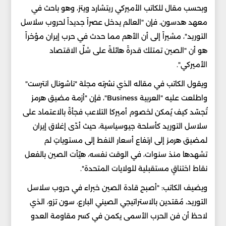
وبحسب مقال للكاتب الأميركي ريتشارد ويتز، وهو باحث في
معهد هدسون، فإن "العالم يدخل عصراً جديداً لحروب سلاسل
التوريد"، مشيراً إلى أن الأهم مما حدث في حرب إيران مؤخراً
هو أن "الصين تمتلك قدرةً هائلةً على شلّ الاقتصاد
الأميركي".
ويقول الكاتب في مقاله الذي نشرته مجلة "ناشونال انترست"
واطلعت عليه "العربية Business"، فإن "أزمة مضيق هرمز
تُجسّد كيف يُمكن لخصوم أميركا التلاعب فجأةً بالاعتماد على
سلاسل التوريد كأسلحة جيوسياسية، حيث أدّى إغلاق إيران
لمضيق هرمز إلى ارتفاع أسعار النفط إلى مستوياتٍ لم
تشهدها منذ سنوات، في الوقت نفسه، هيّأت الصين بالفعل
نقاط اختناقٍ مستقبلية للولايات المتحدة".
ويضيف الكاتب: "أصبح قادة الصين خبراء في حروب سلاسل
التوريد، مُقتدين بالاستراتيجي الصيني البارع، سون تزو، الذي
لاحظ أن فن الحرب الأسمى يكمن في كسر مقاومة العدو