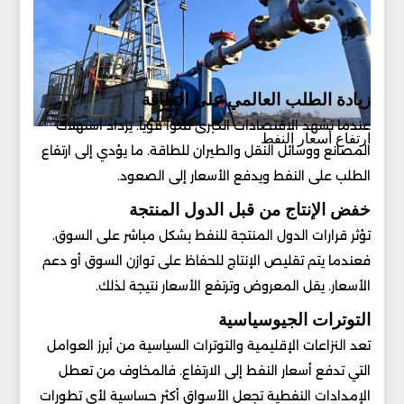
زيادة الطلب العالمي على الطاقة
عندما تشهد الاقتصادات الكبرى نمواً قوياً. يزداد استهلاك
ارتفاع أسعار النفط
المصانع ووسائل النقل والطيران للطاقة. ما يؤدي إلى ارتفاع
الطلب على النفط ويدفع الأسعار إلى الصعود.
خفض الإنتاج من قبل الدول المنتجة
تؤثر قرارات الدول المنتجة للنفط بشكل مباشر على السوق.
فعندما يتم تقليص الإنتاج للحفاظ على توازن السوق أو دعم
الأسعار. يقل المعروض وترتفع الأسعار نتيجة لذلك.
التوترات الجيوسياسية
تعد النزاعات الإقليمية والتوترات السياسية من أبرز العوامل
التي تدفع أسعار النفط إلى الارتفاع. فالمخاوف من تعطل
الإمدادات النفطية تجعل الأسواق أكثر حساسية لأي تطورات