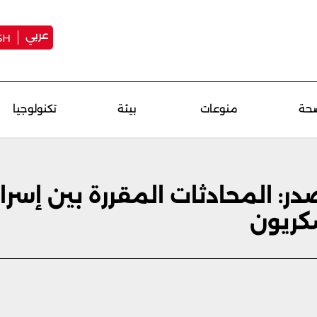
عربي
SH
حة
منوعات
بيئة
تكنولوجيا
ر: المحادثات المقررة بين إسرا
كريون