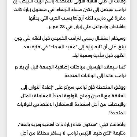
وقالت آن كيلي النائبة الأولى للمتحدثة باسم البيت الأبيض، إن
ترامب سيصل إلى بكين مساء الأربعاء، في مستهل زيارة كانت
مقررة في مارس، لكنه أرجأها بسبب الحرب التي بدأتها
واشنطن وإسرائيل على إيران في 28 فبراير.
وسيقام استقبال رسمي لترامب الخميس قبل لقائه شي جين
بينغ، على أن تليه زيارة إلى "معبد السماء" في فترة بعد
الظهر، قبل مأدبة رسمية ليلا.
كما سيعقد الرئيسيان مباحثات إضافية الجمعة قبل أن يغادر
ترامب عائدا إلى الولايات المتحدة.
ووفق المتحدثة فإن ترامب سيركز على "إعادة التوازن إلى
العلاقة مع الصين ومنح الأولوية لمبدأ المعاملة بالمثل
والإنصاف من أجل استعادة الاستقلال الاقتصادي للولايات
المتحدة".
وأضافت كيلي: "ستكون هذه زيارة ذات أهمية رمزية بالغة"،
متابعة "لكن طبعا الرئيس ترامب لا يسافر مطلقا من أجل