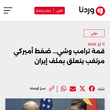
عربي
ENGLISH
دولي
11 أيار 2026
قمة ترامب وشي... ضغط أميركي
مرتقب يتعلق بملف إيران
نسخ الوصلة
شارك