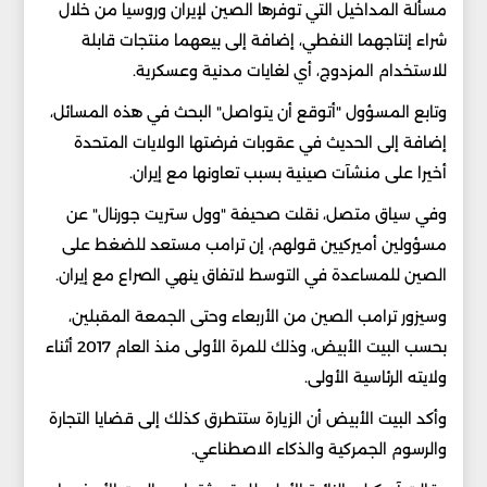
مسألة المداخيل التي توفرها الصين لإيران وروسيا من خلال
شراء إنتاجهما النفطي، إضافة إلى بيعهما منتجات قابلة
للاستخدام المزدوج، أي لغايات مدنية وعسكرية.
وتابع المسؤول "أتوقع أن يتواصل" البحث في هذه المسائل،
إضافة إلى الحديث في عقوبات فرضتها الولايات المتحدة
أخيرا على منشآت صينية بسبب تعاونها مع إيران.
وفي سياق متصل، نقلت صحيفة "وول ستريت جورنال" عن
مسؤولين أميركيين قولهم، إن ترامب مستعد للضغط على
الصين للمساعدة في التوسط لاتفاق ينهي الصراع مع إيران.
وسيزور ترامب الصين من الأربعاء وحتى الجمعة المقبلين،
بحسب البيت الأبيض، وذلك للمرة الأولى منذ العام 2017 أثناء
ولايته الرئاسية الأولى.
وأكد البيت الأبيض أن الزيارة ستتطرق كذلك إلى قضايا التجارة
والرسوم الجمركية والذكاء الاصطناعي.