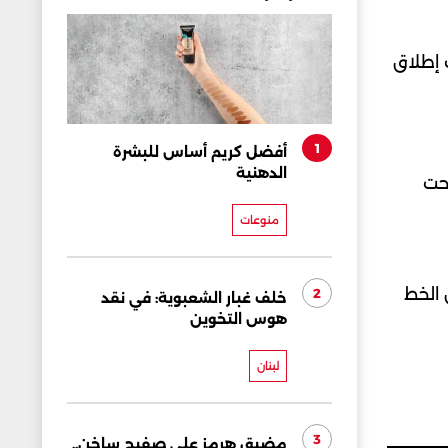
 إطلاق
1
أفضل كريم أساس للبشرة
الدهنية
ارات تحت
منوعات
زة، شرق الخط
2
خلف غبار الشعبوية: في نقد
هوس التخوين
لبنان
3
مضيق هرمز على صفيح ساخن..