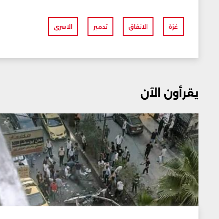
غزة
الانفاق
تدمير
الاسرى
يقرأون الآن