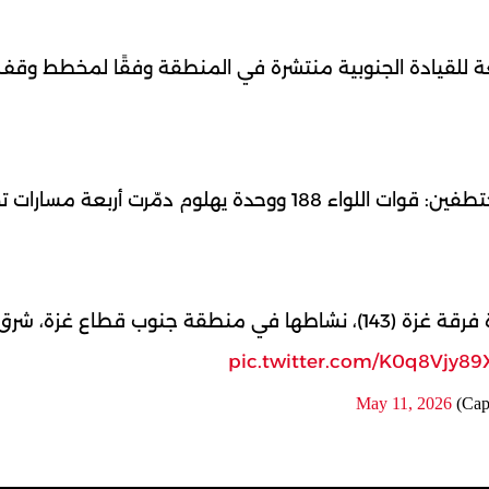
بعة للقيادة الجنوبية منتشرة في المنطقة وفقًا لمخطط وقف
‼️تدمير مسار تحت أرضي استخدم لاحتجاز مختطفين: قوات اللواء 188 ووحدة يهلوم دمّرت أربعة مس
⭕️تواصل قوات فريق القتال التابع للواء 188، بقيادة فرقة غزة (143)، نشاطها في منطقة جنوب قطاع غ
pic.twitter.com/K0q8Vjy89
May 11, 2026