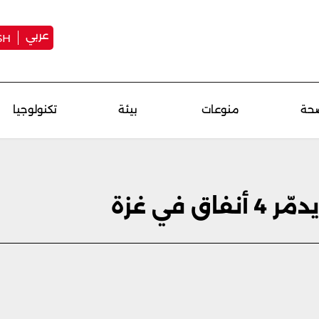
عربي
SH
حة
منوعات
بيئة
تكنولوجيا
 في غزة