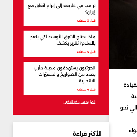
ترامب في طريقه إلى إبرام اتّفاق مع
إيران؟
قبل 3 ساعات
ماذا يحتاج الشرق الأوسط لكي ينعم
بالسلام؟ تقرير يكشف
قبل 4 ساعات
الحوثيون يستهدفون مدينة مأرب
بعدد من الصواريخ والمسيّرات
الانتحارية
لإسرائيلي إيلا واوية، عبر منصة “أكس”: “تواصل قوات فريق القتال التابع للواء 188، بقيادة
قبل 4 ساعات
ية
المزيد من آخر الاخبار
لي نحو
واء
الأكثر قراءة