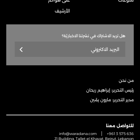
منوعات
على هواكم
الأرشيف
هل تريد الاشتراك في نشرتنا الاخباريّة؟
من نحن
رئيس التحرير: إبراهيم ريحان
مدير التحرير: مارون يمّين
للتواصل معنا
info@waradana.com
+961 3 575 636
J1 Building, Tallet el Khayat, Beirut, Lebanon