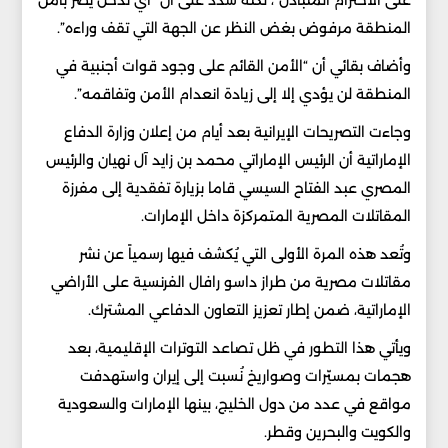
على الاحترام المتبادل”، لكنه شدد على أن “أي تدخل يضر بأمن
المنطقة مرفوض بغض النظر عن الجهة التي تقف وراءه”.
وأضاف بقائي أن “الأمن القائم على وجود قوات أجنبية في
المنطقة لن يؤدي إلا إلى زيادة انعدام الأمن وتفاقمه”.
وجاءت التصريحات الإيرانية بعد أيام من إعلان وزارة الدفاع
الإماراتية أن الرئيس الإماراتي محمد بن زايد آل نهيان والرئيس
المصري عبد الفتاح السيسي قاما بزيارة تفقدية إلى مفرزة
المقاتلات المصرية المتمركزة داخل الإمارات.
وتُعد هذه المرة الأولى التي يُكشف فيها رسمياً عن نشر
مقاتلات مصرية من طراز داسو رافال الفرنسية على الأراضي
الإماراتية، ضمن إطار تعزيز التعاون الدفاعي المشترك.
ويأتي هذا التطور في ظل تصاعد التوترات الإقليمية، بعد
هجمات بمسيّرات وصواريخ نُسبت إلى إيران واستهدفت
مواقع في عدد من دول الخليج، بينها الإمارات والسعودية
والكويت والبحرين وقطر.