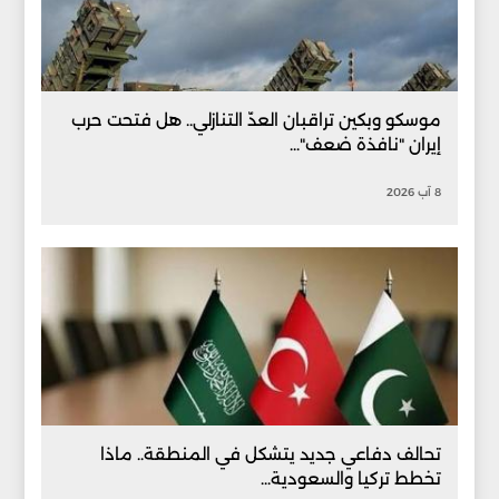
موسكو وبكين تراقبان العدّ التنازلي.. هل فتحت حرب
إيران "نافذة ضعف"...
8 آب 2026
تحالف دفاعي جديد يتشكل في المنطقة.. ماذا
تخطط تركيا والسعودية...