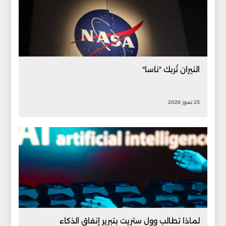
النيران تُربك "ناسا"
25 تموز 2026
لماذا تطالب وول ستريت بتبرير إنفاق الذكاء