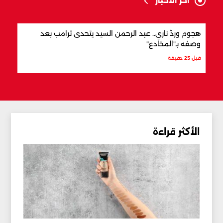
آخر الأخبار
هجوم وردّ ناري.. عبد الرحمن السيد يتحدى ترامب بعد
فانس
وصفه بـ"المخادع"
آمن 
قبل 25 دقيقة
قبل 42 دقيقة
الأكثر قراءة