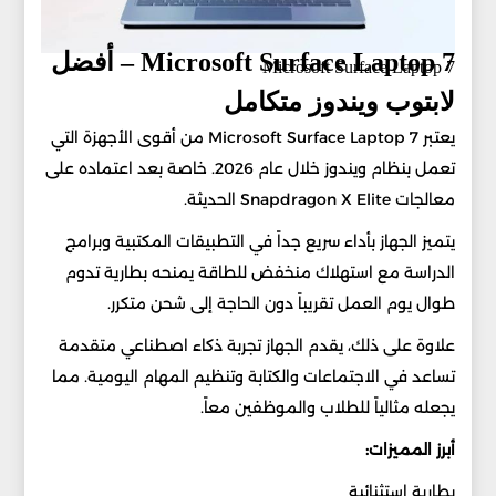
Microsoft Surface Laptop 7 – أفضل
Microsoft Surface Laptop 7
لابتوب ويندوز متكامل
يعتبر Microsoft Surface Laptop 7 من أقوى الأجهزة التي
تعمل بنظام ويندوز خلال عام 2026. خاصة بعد اعتماده على
معالجات Snapdragon X Elite الحديثة.
يتميز الجهاز بأداء سريع جداً في التطبيقات المكتبية وبرامج
الدراسة مع استهلاك منخفض للطاقة يمنحه بطارية تدوم
طوال يوم العمل تقريباً دون الحاجة إلى شحن متكرر.
علاوة على ذلك، يقدم الجهاز تجربة ذكاء اصطناعي متقدمة
تساعد في الاجتماعات والكتابة وتنظيم المهام اليومية. مما
يجعله مثالياً للطلاب والموظفين معاً.
أبرز المميزات:
بطارية استثنائية