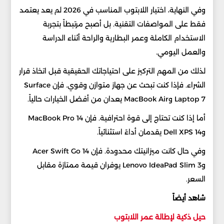
وفي النهاية، اختيار اللابتوب المناسب في 2026 لم يعد يعتمد
فقط على المواصفات التقنية. بل أصبح مرتبطاً بتجربة
الاستخدام الكاملة وعمر البطارية والراحة أثناء الدراسة
والعمل اليومي.
لذلك من المهم التركيز على احتياجاتك الحقيقية قبل اتخاذ قرار
الشراء. فإذا كنت تبحث عن جهاز متوازن وقوي. فإن Surface
Laptop 7 وMacBook Air يعدان من أفضل الخيارات حالياً.
أما إذا كنت تحتاج إلى قوة احترافية. فإن MacBook Pro 14
وDell XPS 14 يقدمان أداءً استثنائياً.
وفي حال كانت ميزانيتك محدودة. فإن Acer Swift Go 14
وLenovo IdeaPad Slim 3 يوفران قيمة ممتازة مقابل
السعر.
شاهد أيضاً
حيل ذكية لإطالة عمر اللابتوب