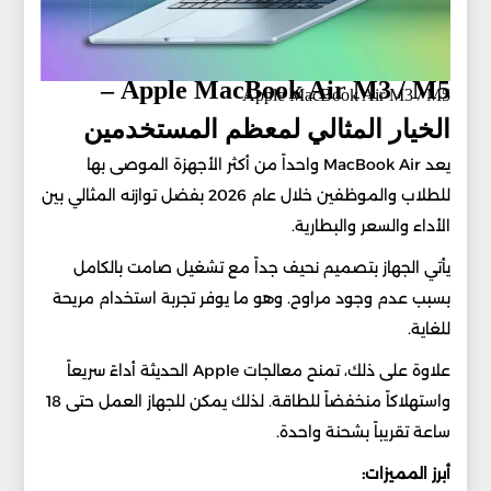
Apple MacBook Air M3 / M5 –
Apple MacBook Air M3 / M5
الخيار المثالي لمعظم المستخدمين
يعد MacBook Air واحداً من أكثر الأجهزة الموصى بها
للطلاب والموظفين خلال عام 2026 بفضل توازنه المثالي بين
الأداء والسعر والبطارية.
يأتي الجهاز بتصميم نحيف جداً مع تشغيل صامت بالكامل
بسبب عدم وجود مراوح. وهو ما يوفر تجربة استخدام مريحة
للغاية.
علاوة على ذلك، تمنح معالجات Apple الحديثة أداءً سريعاً
واستهلاكاً منخفضاً للطاقة. لذلك يمكن للجهاز العمل حتى 18
ساعة تقريباً بشحنة واحدة.
أبرز المميزات: