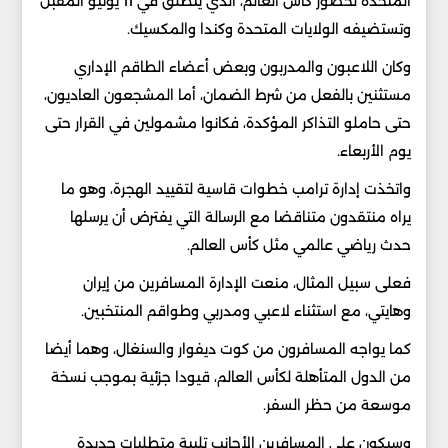
المتحدة لحضور كأس العالم، الذي ينطلق في 11 يونيو المقبل
وتستضيفه الولايات المتحدة وكندا والمكسيك.
وكان اللاعبون والمدربون وبعض أعضاء الطاقم الإداري
مستثنين بالفعل من شرط الضمان، أما المشجعون العاديون،
حتى حاملو التذاكر المؤكدة، فكانوا مشمولين في القرار حتى
يوم الأربعاء.
واتخذت إدارة ترامب خطوات قاسية لتقييد الهجرة، وهو ما
يراه منتقدون متناقضا مع الرسالة التي يفترض أن يرسلها
حدث رياضي عالمي مثل كأس العالم.
فعلى سبيل المثال، منعت الإدارة المسافرين من إيران
وهايتي، مع استثناء لاعبي ومدربي وطواقم المنتخبين.
كما يواجه المسافرون من كوت ديفوار والسنغال، وهما أيضا
من الدول المتأهلة لكأس العالم، قيودا جزئية بموجب نسخة
موسعة من حظر السفر.
وسيكون على المسافرين الأجانب تلبية متطلبات جديدة