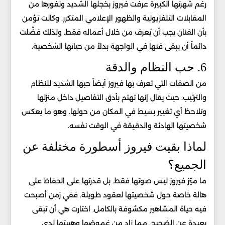
رغم شهرتها الكبيرة عرفت فيروز بخجلها الشديد ونفورها من
المقابلات التلفزيونية والظهور الإعلامي المتكرر. وكانت تؤمن
بأن الفنان يجب أن يُعرف من خلال أعماله فقط. ولذلك فضّلت
دائماً أن يبقى فنها في الواجهة بدلاً من حياتها الشخصية.
6. حب النظام والدقة
من الصفات التي تعرف بها فيروز أيضاً حبها الشديد للنظام
والترتيب. حيث يقال إنها تهتم بأدق التفاصيل داخل منزلها
وتلاحظ أي تغيير بسيط في المكان من حولها. وهو ما يعكس
شخصيتها الهادئة والدقيقة في الوقت نفسه.
لماذا بقيت فيروز أسطورة مختلفة عن
الجميع؟
ما ميّز فيروز ليس صوتها فقط. بل قدرتها على الحفاظ على
هالة خاصة حول شخصيتها لعقود طويلة. ففي زمن أصبحت
فيه حياة المشاهير مكشوفة بالكامل. اختارت هي أن تبقى
بعيدة عن الضجيج. مما زاد من غموضها وهيبتها لدى