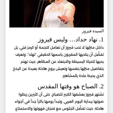
السيدة فيروز
1. نهاد حداد… وليس فيروز
داخل منزلها لا تحب فيروز أن تعامل كنجمة أو كرمز فني. بل
تفضّل أن يناديها المقربون باسمها الحقيقي “نهاد”. وتعرف
بحبها للحياة البسيطة والابتعاد عن المظاهر. حيث تهتم
بتفاصيل منزلها بنفسها وتعيش بروح هادئة بعيدة عن البذخ
الذي يحيط عادة بالمشاهير.
2. الصباح هو وقتها المقدس
تشتهر فيروز بعشقها الكبير للصباح. حتى أن كثيرين ربطوا
صوتها ببداية اليوم العربي. وتبدأ يومها باكراً جداً في أجواء
هادئة. حيث تفضّل الجلوس مع فنجان قهوتها والاستمتاع