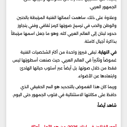
الجمهور العربي.
وعلاوة على ذلك، ساهمت أعمالها الفنية المرتبطة بالحنين
والوطن والحب في ترسيخ صورتها كرمز ثقافي وفني يتجاوز
حدود لبنان إلى العالم العربي كله. وهو ما جعل اسمها مرتبطاً
بذاكرة أجيال كاملة.
في النهاية
، تبقى فيروز واحدة من أكثر الشخصيات الفنية
غموضاً وتأثيراً في العالم العربي. حيث صنعت أسطورتها ليس
فقط من خلال صوتها. بل أيضاً عبر أسلوب حياتها الهادئ
وابتعادها عن الأضواء.
وربما كان هذا الغموض بالتحديد هو السر الحقيقي الذي
حافظ على مكانتها الاستثنائية في قلوب الجمهور حتى اليوم.
شاهد أيضاً:
أجور الفنانين في لبنان 2026: من هم الأعلى أجرًا؟