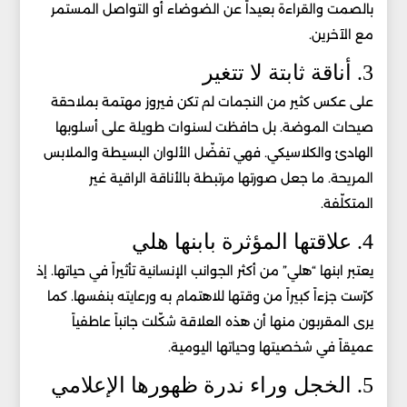
بالصمت والقراءة بعيداً عن الضوضاء أو التواصل المستمر
مع الآخرين.
3. أناقة ثابتة لا تتغير
على عكس كثير من النجمات لم تكن فيروز مهتمة بملاحقة
صيحات الموضة. بل حافظت لسنوات طويلة على أسلوبها
الهادئ والكلاسيكي. فهي تفضّل الألوان البسيطة والملابس
المريحة. ما جعل صورتها مرتبطة بالأناقة الراقية غير
المتكلّفة.
4. علاقتها المؤثرة بابنها هلي
يعتبر ابنها “هلي” من أكثر الجوانب الإنسانية تأثيراً في حياتها. إذ
كرّست جزءاً كبيراً من وقتها للاهتمام به ورعايته بنفسها. كما
يرى المقربون منها أن هذه العلاقة شكّلت جانباً عاطفياً
عميقاً في شخصيتها وحياتها اليومية.
5. الخجل وراء ندرة ظهورها الإعلامي