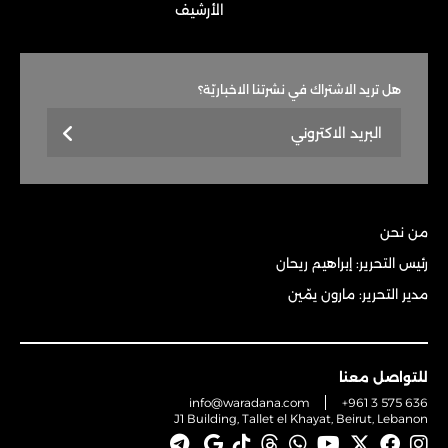
الأرشيف
هل تريد الاشتراك في نشرتنا الاخباريّة؟
من نحن
رئيس التحرير: إبراهيم ريحان
مدير التحرير: مارون يمّين
للتواصل معنا
info@waradana.com
+961 3 575 636
J1 Building, Tallet el Khayat, Beirut, Lebanon