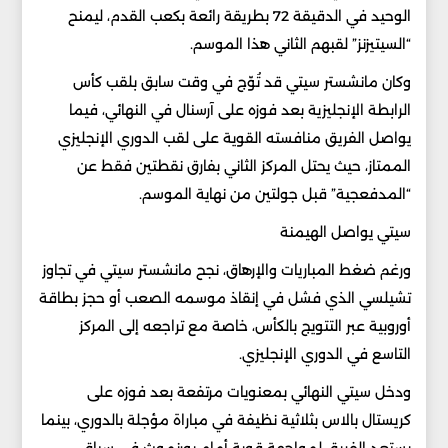
الوحيد في الدقيقة 72 بطريقة رائعة بكعب القدم، ليمنح
“السيتيزنز” لقبهم الثاني هذا الموسم.
وكان مانشستر سيتي قد تُوّج في وقت سابق بلقب كأس
الرابطة الإنجليزية بعد فوزه على آرسنال في النهائي، فيما
يواصل الفريق منافسته القوية على لقب الدوري الإنجليزي
الممتاز، حيث يحتل المركز الثاني بفارق نقطتين فقط عن
“المدفعجية” قبل جولتين من نهاية الموسم.
سيتي يواصل الهيمنة
ورغم ضغط المباريات والإرهاق، نجح مانشستر سيتي في تجاوز
تشيلسي الذي فشل في إنقاذ موسمه الصعب أو حجز بطاقة
أوروبية عبر التتويج بالكأس، خاصة مع تراجعه إلى المركز
التاسع في الدوري الإنجليزي.
ودخل سيتي النهائي بمعنويات مرتفعة بعد فوزه على
كريستال بالاس بثلاثية نظيفة في مباراة مؤجلة بالدوري، بينما
يستعد الفريق لمواجهة قوية أمام بورنموث في سباق