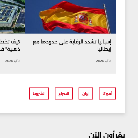
إسبانيا تشدد الرقابة على حدودها مع
كيف تخطط
إيطاليا
ذهبية" فو
8 آب 2026
8 آب 2026
أميركا
ايران
الصراع
الشروط
يقرأون الآن