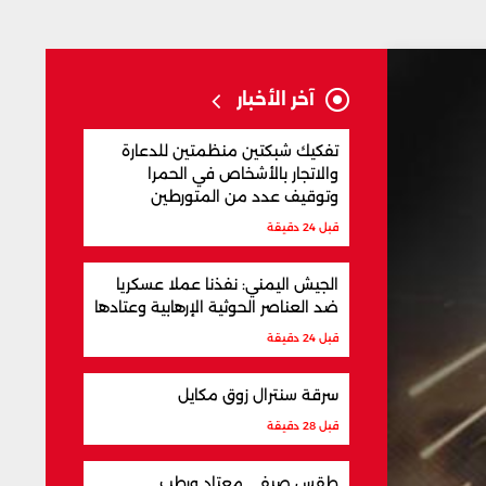
آخر الأخبار
تفكيك شبكتين منظمتين للدعارة
والاتجار بالأشخاص في الحمرا
وتوقيف عدد من المتورطين
قبل 24 دقيقة
الجيش اليمني: نفذنا عملا عسكريا
ضد العناصر الحوثية الإرهابية وعتادها
قبل 24 دقيقة
سرقة سنترال زوق مكايل
قبل 28 دقيقة
طقس صيفي معتاد ورطب