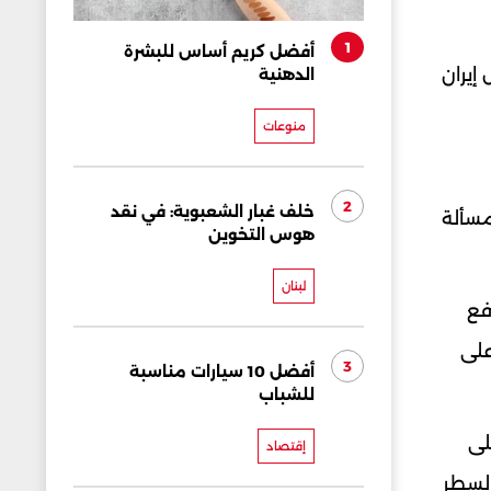
1
أفضل كريم أساس للبشرة
ن داخل إيران
الدهنية
منوعات
2
خلف غبار الشعبوية: في نقد
 أن "مسألة
هوس التخوين
لبنان
فع
على
3
أفضل 10 سيارات مناسبة
للشباب
لى
إقتصاد
السطر