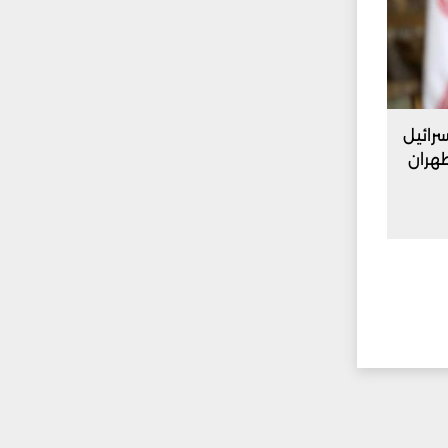
سرائيل
طهران