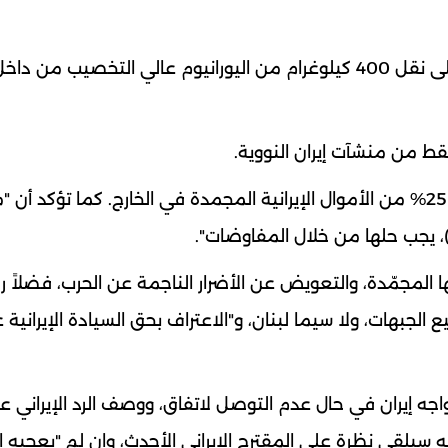
كما أكدت المصادر أن الجانب الأميركي ما زال يصر على نقل 400 كيلوغرام من اليورانيوم عالي التخصيب م
من منشآت إيران النووية.
ولا تنوي الولايات المتحدة أيضاً الإفراج عن أكثر من 25% من الأموال الإيرانية المجمدة في الخارج. كما تؤكد
)، يجب حلها من خلال المفاوضات".
ها المجمّدة، والتعويض عن الأضرار الناجمة عن الحرب، فضلاً ر
 الجبهات، ولا سيما لبنان، و"الاعتراف بحق السيادة الإيرانية 
اجه إيران في حال عدم التوصل لاتفاق، ووصف الرد الإيراني ع
 أنه سيلقي نظرة على المقترح الإيراني الأحدث، وإن لم "يعجبه 