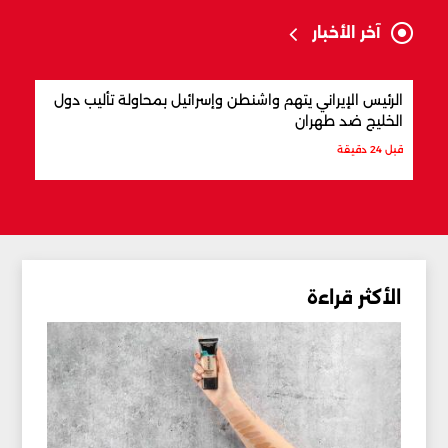
آخر الأخبار
الرئيس الإيراني يتهم واشنطن وإسرائيل بمحاولة تأليب دول
المق
الخليج ضد طهران
قبل س
قبل 24 دقيقة
الأكثر قراءة