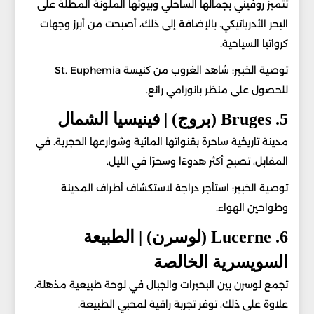
تتميز روفيني بجمالها الساحلي وبيوتها الملونة المطلة على
البحر الأدرياتيكي. بالإضافة إلى ذلك، أصبحت من أبرز وجهات
كرواتيا السياحية.
توصية الخبير: شاهد الغروب من كنيسة St. Euphemia
للحصول على منظر بانورامي رائع.
5. Bruges (بروج) | فينيسيا الشمال
مدينة تاريخية ساحرة بقنواتها المائية وشوارعها الحجرية. في
المقابل، تصبح أكثر هدوءًا وسحرًا في الليل.
توصية الخبير: استأجر دراجة لاستكشاف أطراف المدينة
وطواحين الهواء.
6. Lucerne (لوسرن) | الطبيعة
السويسرية الخالصة
تجمع لوسرن بين البحيرات والجبال في لوحة طبيعية مذهلة.
علاوة على ذلك، توفر تجربة راقية لمحبي الطبيعة.