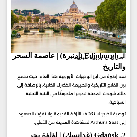
1. Edinburgh (إدنبرة) | عاصمة السحر
أجمل مدن أوروبية سياحية
والتاريخ
تعد إدنبرة من أبرز الوجهات الأوروبية هذا العام. حيث تجمع
بين القلاع التاريخية والطبيعة الخضراء الخلابة. بالإضافة إلى
ذلك، شهدت المدينة تطويرًا ملحوظًا في البنية التحتية
السياحية.
توصية الخبير: استكشف الأزقة القديمة ولا تفوّت الصعود
إلى Arthur’s Seat لمشاهدة المدينة من الأعلى.
2. Gdańsk (غدانسك) | لؤلؤة بحر