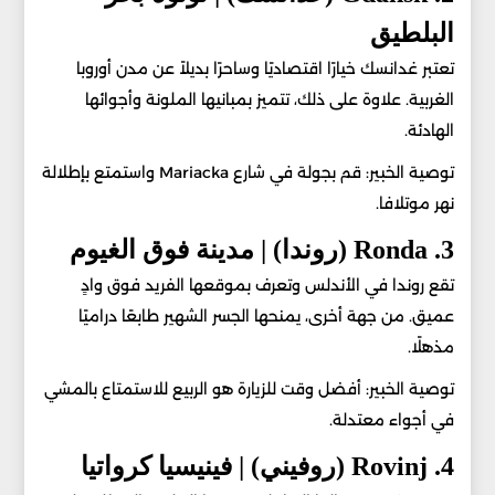
البلطيق
تعتبر غدانسك خيارًا اقتصاديًا وساحرًا بديلاً عن مدن أوروبا
الغربية. علاوة على ذلك، تتميز بمبانيها الملونة وأجوائها
الهادئة.
توصية الخبير: قم بجولة في شارع Mariacka واستمتع بإطلالة
نهر موتلافا.
3. Ronda (روندا) | مدينة فوق الغيوم
تقع روندا في الأندلس وتعرف بموقعها الفريد فوق وادٍ
عميق. من جهة أخرى، يمنحها الجسر الشهير طابعًا دراميًا
مذهلًا.
توصية الخبير: أفضل وقت للزيارة هو الربيع للاستمتاع بالمشي
في أجواء معتدلة.
4. Rovinj (روفيني) | فينيسيا كرواتيا