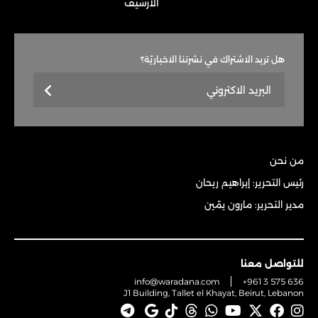
الأرشيف
هل تريد الاشتراك في نشرتنا الاخباريّة؟
من نحن
رئيس التحرير: إبراهيم ريحان
مدير التحرير: مارون يمّين
للتواصل معنا
info@waradana.com
+961 3 575 636
J1 Building, Tallet el Khayat, Beirut, Lebanon