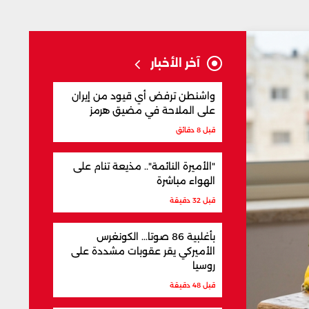
آخر الأخبار
واشنطن ترفض أي قيود من إيران
على الملاحة في مضيق هرمز
قبل 8 دقائق
"الأميرة النائمة".. مذيعة تنام على
الهواء مباشرة
قبل 32 دقيقة
بأغلبية 86 صوتا... الكونغرس
الأميركي يقر عقوبات مشددة على
روسيا
قبل 48 دقيقة