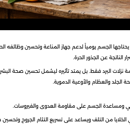
يحتاجها الجسم يومياً لدعم جهاز المناعة وتحسين وظائفه الحي
ر الناتجة عن الجذور الحرة.
قتصر فوائد فيتامين C على مقاومة نزلات البرد فقط. بل يمتد تأثيره ليشمل تحسين صحة ال
 الجلد والعظام والأوعية الدموية.
خلايا من التلف ويساعد على تسريع التئام الجروح وتحسين