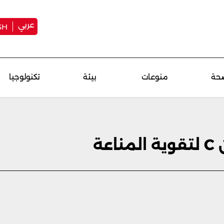
عربي
SH
حة
منوعات
بيئة
تكنولوجيا
ة