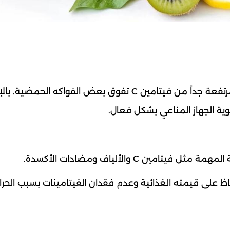
يحتوي الفلفل الأحمر والأصفر والأخضر على نسب مرتفعة جداً من فيتامين C تفوق بعض الفواكه ال
ية الجهاز المناعي بشكل فعال.
ين C والألياف ومضادات الأكسدة.
اظ على قيمته الغذائية وعدم فقدان الفيتامينات بسبب الحرار