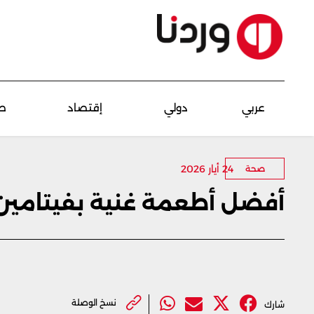
عربي
دولي
إقتصاد
ص
24 أيار 2026
صحة
أفضل أطعمة غنية بفيتامين C لتقوية المناع
نسخ الوصلة
شارك