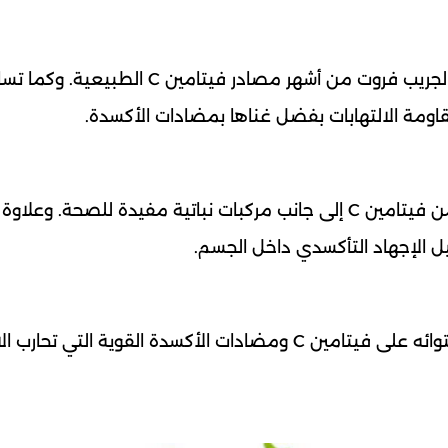
تعد الحمضيات مثل البرتقال والليمون واليوسفي والجريب فروت من أشهر مصادر فيتامين C الطبيع
اومة الالتهابات بفضل غناها بمضادات الأكسدة.
يحتوي كوب واحد من الفراولة على كمية مرتفعة من فيتامين C إلى جانب مركبات نباتية مفيدة للصحة. و
ل الإجهاد التأكسدي داخل الجسم.
يعتبر التوت من الفواكه المفيدة للمناعة بفضل احتوائه على فيتامين C ومضادات الأكسدة القوية الت