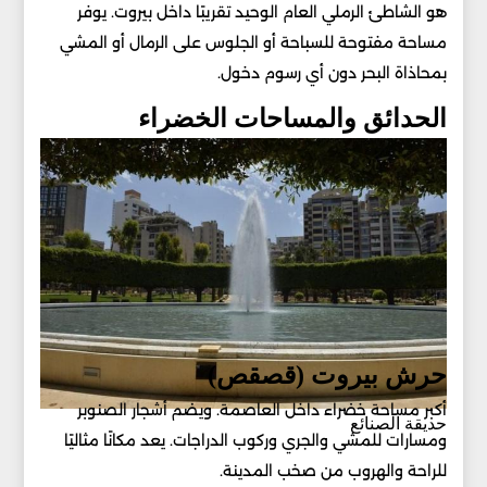
هو الشاطئ الرملي العام الوحيد تقريبًا داخل بيروت. يوفر
مساحة مفتوحة للسباحة أو الجلوس على الرمال أو المشي
بمحاذاة البحر دون أي رسوم دخول.
الحدائق والمساحات الخضراء
حرش بيروت (قصقص)
أكبر مساحة خضراء داخل العاصمة. ويضم أشجار الصنوبر
حديقة الصنائع
ومسارات للمشي والجري وركوب الدراجات. يعد مكانًا مثاليًا
للراحة والهروب من صخب المدينة.