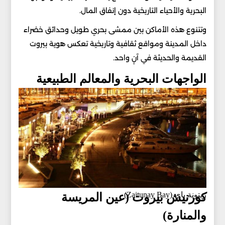
البحرية والأحياء التاريخية دون إنفاق المال.
وتتنوع هذه الأماكن بين ممشى بحري طويل وحدائق خضراء
داخل المدينة ومواقع ثقافية وتاريخية تعكس هوية بيروت
القديمة والحديثة في آنٍ واحد.
الواجهات البحرية والمعالم الطبيعية
زيتونة باي (Zaitunay Bay)
كورنيش بيروت (عين المريسة
والمنارة)