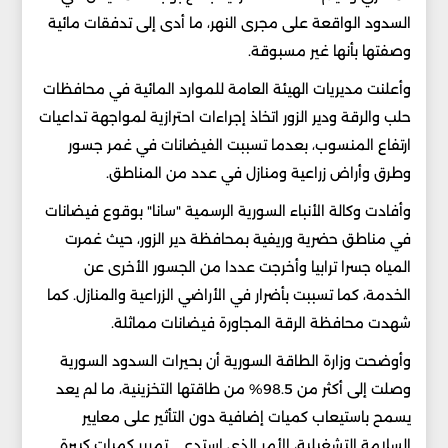
السدود الواقعة على مجرى النهر، ما أدى إلى تدفقات مائية
وصفتها بأنها غير مسبوقة.
وأعلنت مديريات الهيئة العامة للموارد المائية في محافظات
حلب والرقة ودير الزور اتخاذ إجراءات احترازية لمواجهة تداعيات
ارتفاع المنسوب، بعدما تسببت الفيضانات في غمر جسور
وطرق وأراض زراعية ومنازل في عدد من المناطق.
وأفادت وكالة الأنباء السورية الرسمية "سانا" بوقوع فيضانات
في مناطق حضرية وريفية بمحافظة دير الزور، حيث غمرت
المياه جسرا ترابيا وأخرجت عددا من الجسور الأخرى عن
الخدمة، كما تسببت بأضرار في الأراضي الزراعية والمنازل. كما
شهدت محافظة الرقة المجاورة فيضانات مماثلة.
وأوضحت وزارة الطاقة السورية أن بحيرات السدود السورية
وصلت إلى أكثر من 98.5% من طاقتها التخزينية، ما لم يعد
يسمح باستيعاب كميات إضافية دون التأثير على معايير
السلامة التشغيلية، الأمر الذي استدعى تمرير كميات كبيرة