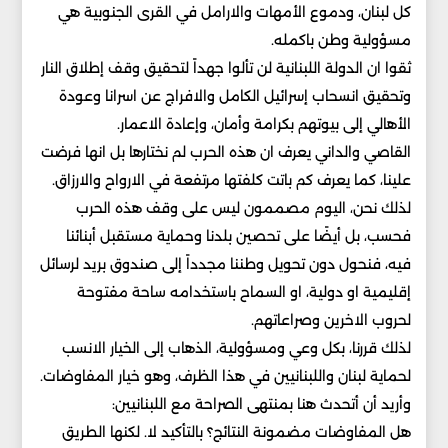
كل لبنان، ودموع الأمهات والارامل في القرى الجنوبية هي
مسؤولية وطن باكمله.
ثقوا ان الدولة اللبنانية لن تألوا جهداً لتحقيق وقف إطلاق النار
وتحقيق انسحاب إسرائيل الكامل والافراج عن اسرانا وعودة
الأهالي إلى بيوتهم بكرامة وأمان، وإعادة الاعمار.
القاصي والداني يعرف ان هذه الحرب لم نختارها بل انها فرضت
علينا، كما يعرف كم باتت كلفتها مرتفعة في الارواح والارزاق.
لذلك نحن، اليوم مصممون ليس على وقف هذه الحرب
فحسب، بل أيضًا على تحصين بلدنا وحماية مستقبل أبنائنا
فيه، فنحول دون تحويل وطننا مجدداً إلى صندوق بريد لرسائل
إقليمية او دولية، او السماح باستخدامه ساحة مفتوحة
لحروب الاخرين وصراعاتهم.
لذلك قررنا، بكل وعي ومسؤولية، الذهاب إلى الخيار الانسب
لحماية لبنان واللبنانيين في هذا الظرف، وهو خيار المفاوضات.
وأريد أن أتحدث هنا بمنتهى الصراحة مع اللبنانيين:
هل المفاوضات مضمونة النتائج؟ بالتأكيد لا. لكنها الطريق