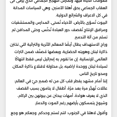
مقوّمات الحياة فيها، وتمارس التهجير الجماعي الذي يرقى الى
العقاب الجماعي بحق أهلنا الآمنين. وهي السياسات المدانة
في كل الاعراف والشرائع الدولية.
البيوت تُسوّى بالأرض، الأحياء تُمحى، المدارس والمستشفيات
ومرافق الإنتاج تُقصف، دور العبادة تُدنّس، وحتى المدافن لم
تسلم من آلة التدمير.
وراح الاستهداف يطال أيضًا المعالم الأثرية والتراثية التي تختزن
ذاكرة لبنان وهويته الحضارية، وبعضها مُصنّف ضمن التراث
العالمي للإنسانية. إن ما تقوم به إسرائيل ليس فقط انتهاكًا
لسيادة لبنان ووحدة اراضيه، بل محاولة لاقتلاع ذاكرة المكان،
ومحو تاريخ الناس.
إننا أمام مشهد يفطر قلب كل من له ضمير حيّ في العالم:
عائلات تُهجَّر مرة بعد مرّة، أطفال لا ينامون بسبب القصف
الذي لا يعرف هوادة، أمهات يبحثن عن بيوتهن بين الركام،
وشيوخ يتمسكون بأرضهم رغم الموت والدمار.
وأقول لاهلنا في الجنوب: انتم لستم وحدكم. وجعكم هو وجع