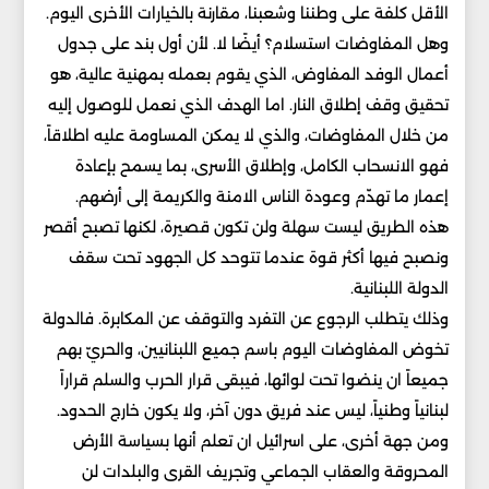
الأقل كلفة على وطننا وشعبنا، مقارنة بالخيارات الأخرى اليوم.
وهل المفاوضات استسلام؟ أيضًا لا. لأن أول بند على جدول
أعمال الوفد المفاوض، الذي يقوم بعمله بمهنية عالية، هو
تحقيق وقف إطلاق النار. اما الهدف الذي نعمل للوصول إليه
من خلال المفاوضات، والذي لا يمكن المساومة عليه اطلاقاً،
فهو الانسحاب الكامل، وإطلاق الأسرى، بما يسمح بإعادة
إعمار ما تهدّم وعودة الناس الامنة والكريمة إلى أرضهم.
هذه الطريق ليست سهلة ولن تكون قصيرة، لكنها تصبح أقصر
ونصبح فيها أكثر قوة عندما تتوحد كل الجهود تحت سقف
الدولة اللبنانية.
وذلك يتطلب الرجوع عن التفرد والتوقف عن المكابرة. فالدولة
تخوض المفاوضات اليوم باسم جميع اللبنانيين، والحريّ بهم
جميعاً ان ينضوا تحت لوائها، فيبقى قرار الحرب والسلم قراراً
لبنانياً وطنياً، ليس عند فريق دون آخر، ولا يكون خارج الحدود.
ومن جهة أخرى، على اسرائيل ان تعلم أنها بسياسة الأرض
المحروقة والعقاب الجماعي وتجريف القرى والبلدات لن