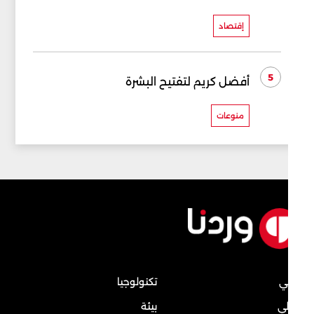
إقتصاد
5
أفضل كريم لتفتيح البشرة
منوعات
ي
تكنولوجيا
ي
بيئة