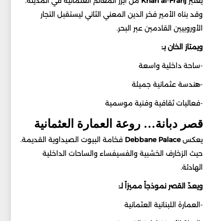
يعتبر
Franj
-
al
Khan
من أبرز المعالم العثمانية في المدينة.
وقد بناه الأمير فخر الدين المعني الثاني ليستقبل التجار
الأوروبيين القادمين عبر البحر.
ويمتاز الخان بـ:
-ساحة داخلية واسعة
-هندسة عثمانية جميلة
-فعاليات ثقافية وفنية موسمية
قصر دبانة… روعة العمارة العثمانية
يعكس
Palace
Debbane
فخامة البيوت الصيداوية القديمة.
حيث الزخارف الخشبية والفسيفساء والساحات الداخلية
الهادئة.
ويعدّ القصر نموذجاً مميزاً لـ:
-العمارة اللبنانية العثمانية