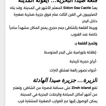
قلعة صيدا البحرية… أيقونة المدينة
يعدّ
Castle
Sea
Sidon
المعلم الأشهر في المدينة. وقد بناه
الصليبيون في القرن الثالث عشر فوق جزيرة صخرية صغيرة
داخل البحر.
ويربط القلعة بالشاطئ جسر حجري يمنح المكان مشهداً ساحراً
خاصة عند الغروب.
وتتميز القلعة بـ:
-إطلالة بانورامية على البحر المتوسط
-أبراج حجرية تاريخية
-أجواء تصوير رائعة لعشاق التراث
الزيرة… جزيرة صيدا الهادئة
تقع
Island
Zireh
على مسافة قصيرة من الشاطئ. وتعتبر
من أشهر أماكن السباحة والرحلات البحرية في المدينة.
يمكن الوصول إليها عبر القوارب الصغيرة المنتشرة قرب