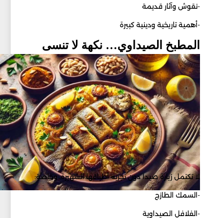
-نقوش وآثار قديمة
-أهمية تاريخية ودينية كبيرة
المطبخ الصيداوي… نكهة لا تنسى
لا تكتمل زيارة صيدا دون تجربة أطباقها الشهيرة. وخاصة:
-السمك الطازج
-الفلافل الصيداوية