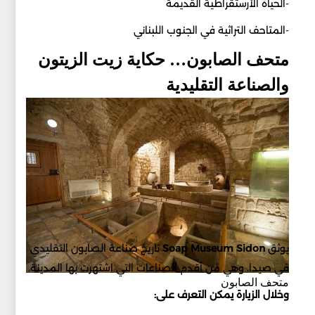
-الحياة الأرستقراطية القديمة
-المتاحف التراثية في الجنوب اللبناني
متحف الصابون… حكاية زيت الزيتون
والصناعة التقليدية
يوثق
Sidon
Museum
Soap
تاريخ صناعة الصابون التقليدي
في صيدا. وهي من أقدم الصناعات التي اشتهرت بها المدينة.
متحف الصابون
وخلال الزيارة يمكن التعرف على: