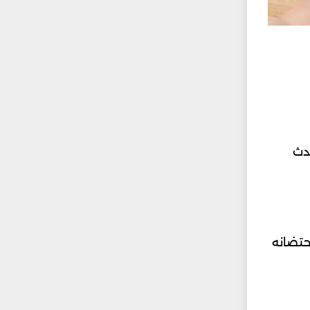
دث
حتضانه