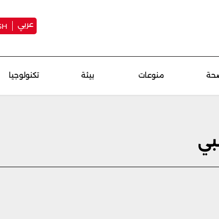
عربي
SH
حة
منوعات
بيئة
تكنولوجيا
بي