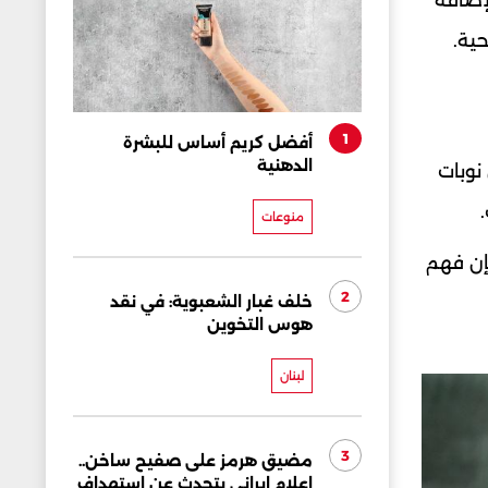
لإضافة
ية.
1
أفضل كريم أساس للبشرة
الدهنية
نوبات
منوعات
إن فهم
2
خلف غبار الشعبوية: في نقد
هوس التخوين
لبنان
3
مضيق هرمز على صفيح ساخن..
إعلام إيراني يتحدث عن استهداف