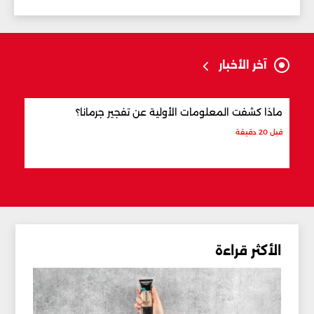
آخر الأخبار
ماذا كشفت المعلومات الأولية عن تفجير جرمانا؟
أردو
شري
قبل 20 دقيقة
قبل س
الأكثر قراءة