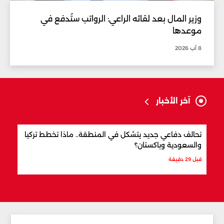
وزير المال بعد لقائه الراعي: الرواتب ستُدفع في
موعدها
8 آب 2026
آخر الأخبار
تحالف دفاعي جديد يتشكل في المنطقة.. ماذا تخطط تركيا
من ه
والسعودية وباكستان؟
العا
قبل 29 دقيقة
قبل س