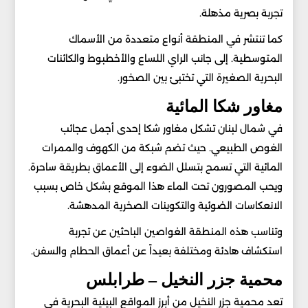
تجربة بصرية مذهلة.
كما تنتشر في المنطقة أنواع متعددة من الأسماك
المتوسطية. إلى جانب الراي اللساع والأخطبوط والكائنات
البحرية الصغيرة التي تختبئ بين الصخور.
مغاور شكا المائية
في شمال لبنان تشكل مغاور شكا إحدى أجمل عجائب
الغوص الطبيعي. حيث تضم شبكة من الكهوف والممرات
المائية التي تسمح بتسلل الضوء إلى الأعماق بطريقة ساحرة.
ويحب المصورون تحت الماء هذا الموقع بشكل خاص بسبب
الانعكاسات الضوئية والتكوينات الصخرية المدهشة.
وتناسب هذه المنطقة الغواصين الباحثين عن تجربة
استكشاف هادئة ومختلفة بعيداً عن أعماق الحطام والسفن.
محمية جزر النخيل – طرابلس
تعد محمية جزر النخيل من أبرز المواقع البيئية البحرية في