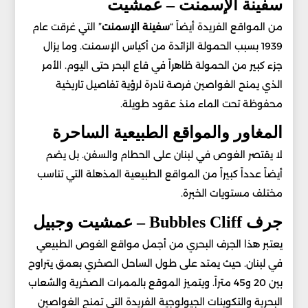
سفينة الإسمنت – عمشيت
من المواقع الفريدة أيضاً “
سفينة الإسمنت
” التي غرقت عام
1939 بسبب الحمولة الزائدة من أكياس الإسمنت. وما يزال
جزء كبير من الحمولة ظاهراً في قاع البحر حتى اليوم. الأمر
الذي يمنح الغواصين فرصة نادرة لرؤية تفاصيل تاريخية
محفوظة تحت الماء منذ عقود طويلة.
المغاور والمواقع الطبيعية الساحرة
لا يقتصر الغوص في لبنان على الحطام والسفن. بل يضم
أيضاً عدداً كبيراً من المواقع الطبيعية المذهلة التي تناسب
مختلف مستويات الخبرة.
جرف Bubbles Cliff – عمشيت وجبيل
يعتبر هذا الجرف البحري من أجمل مواقع الغوص الطبيعي
في لبنان. حيث يمتد على طول الساحل الصخري بعمق يتراوح
بين 20 و45 متراً. ويتميز الموقع بالممرات الصخرية والشعاب
البحرية والتكوينات الجيولوجية الفريدة التي تمنح الغواصين