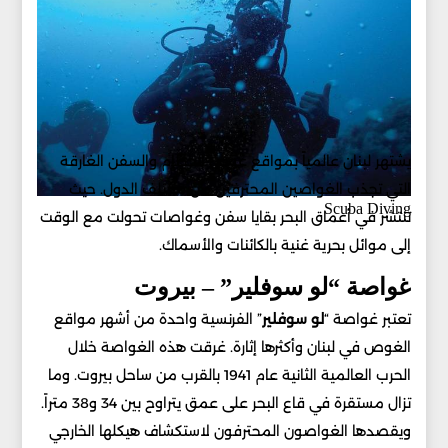
يشتهر لبنان عالمياً بمواقع غوص الحطام والسفن الغارقة
التي تجذب الغواصين المحترفين من مختلف الدول. حيث
Scuba Diving
تنتشر في أعماق البحر بقايا سفن وغواصات تحولت مع الوقت
إلى موائل بحرية غنية بالكائنات والأسماك.
غواصة “لو سوفلير” – بيروت
تعتبر غواصة “
لو سوفلير
” الفرنسية واحدة من أشهر مواقع
الغوص في لبنان وأكثرها إثارة. غرقت هذه الغواصة خلال
الحرب العالمية الثانية عام 1941 بالقرب من ساحل بيروت. وما
تزال مستقرة في قاع البحر على عمق يتراوح بين 34 و38 متراً.
ويقصدها الغواصون المحترفون لاستكشاف هيكلها الخارجي