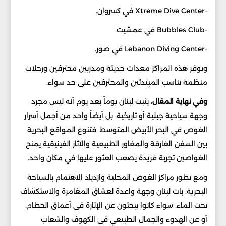
-Xtreme Dive Center في كسروان.
-Bubbles Club في عمشيت.
-Lebanon Diving Center في صور.
وتوفر هذه المراكز معدات حديثة ومدربين محترفين ورحلات
منظمة تناسب المبتدئين والمحترفين على حد سواء.
وفي نهاية المقال
، يثبت لبنان يوماً بعد يوم أنه ليس مجرد
وجهة سياحية جبلية أو تاريخية. بل أيضاً واحد من أجمل أسرار
الغوص في البحر الأبيض المتوسط. فتنوع المواقع البحرية
بين السفن الغارقة والمغاور الطبيعية والآثار الفينيقية يمنح
الغواصين تجربة فريدة يصعب العثور عليها في مكان واحد.
ومع تطور مراكز الغوص المحلية وازدياد الاهتمام بالسياحة
البحرية. بات لبنان وجهة واعدة لعشاق المغامرة والاستكشاف
تحت الماء. سواء كانوا يبحثون عن الإثارة في أعماق الحطام.
أو عن الهدوء والجمال الطبيعي في الكهوف والشعاب