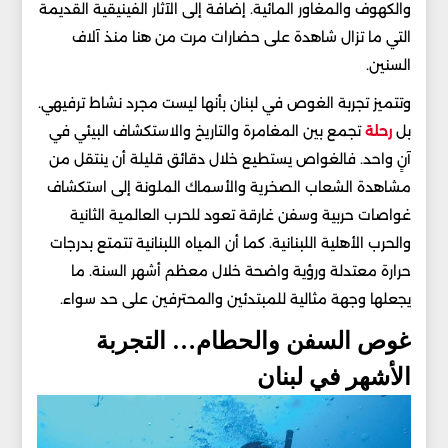
والكهوف والمغاور المائية. إضافة إلى الآثار الفينيقية القديمة
التي ما تزال شاهدة على حضارات مرت من هنا منذ آلاف
السنين.
وتتميز تجربة الغوص في لبنان بأنها ليست مجرد نشاط ترفيهي.
بل
رحلة
تجمع بين المغامرة والتاريخ والاستكشاف البيئي في
آنٍ واحد. فالغواص يستطيع خلال دقائق قليلة أن ينتقل من
مشاهدة الشعاب الصخرية والأسماك الملونة إلى استكشاف
غواصات حربية وسفن غارقة تعود للحرب العالمية الثانية
والحرب الأهلية اللبنانية. كما أن المياه اللبنانية تتمتع بدرجات
حرارة معتدلة ورؤية واضحة خلال معظم أشهر السنة. ما
يجعلها وجهة مثالية للمبتدئين والمحترفين على حد سواء.
غوص السفن والحطام… التجربة
الأشهر في لبنان