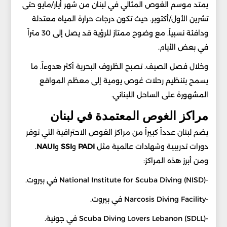
يمتد موسم الغوص المثالي في لبنان من شهر أيار/مايو حتى
تشرين الأول/أكتوبر. حيث تكون درجات حرارة المياه معتدلة
ودافئة نسبياً. مع وضوح ممتاز للرؤية قد يصل إلى 30 متراً
في بعض الأيام.
وخلال فصل الصيف. تصبح الظروف البحرية أكثر هدوءاً. ما
يسمح بتنظيم رحلات غوص يومية إلى معظم المواقع
المشهورة على الساحل اللبناني.
مراكز الغوص المعتمدة في لبنان
يضم لبنان عدداً كبيراً من مراكز الغوص الاحترافية التي توفر
دورات تدريبية وشهادات عالمية مثل
PADI
و
SSI
و
NAUI
.
ومن أبرز هذه المراكز:
-National Institute for Scuba Diving (NISD) في بيروت.
-Narcosis Diving Facility في بيروت.
-Scuba Diving Lovers Lebanon (SDLL) في جونية.