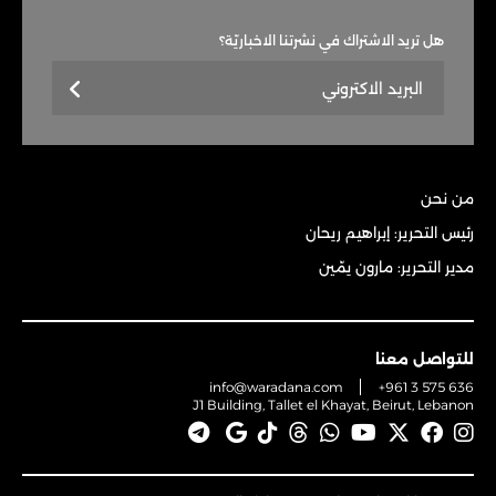
هل تريد الاشتراك في نشرتنا الاخباريّة؟
من نحن
رئيس التحرير: إبراهيم ريحان
مدير التحرير: مارون يمّين
للتواصل معنا
info@waradana.com
+961 3 575 636
J1 Building, Tallet el Khayat, Beirut, Lebanon