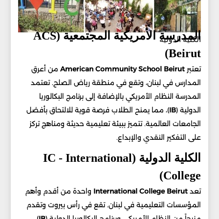
المدرسة الأمريكية المجتمعية (ACS
الكلية الدولية
Beirut)
تعتبر
American Community School Beirut
من أعرق
المدارس في لبنان، وتقع في منطقة رياض الصلح. تعتمد
المدرسة النظام الأمريكي بالإضافة إلى برنامج البكالوريا
الدولية (
IB
)، مما يمنح الطلاب فرصة قوية للالتحاق بأفضل
الجامعات العالمية. تتميز ببيئة تعليمية حديثة ومناهج تركز
على التفكير النقدي والإبداع.
الكلية الدولية (IC - International
College)
تعد
International College Beirut
واحدة من أقدم وأهم
المؤسسات التعليمية في لبنان. تقع في رأس بيروت وتقدم
مزيجاً من النظام الأمريكي وبرنامج البكالوريا الدولية (
IB
).