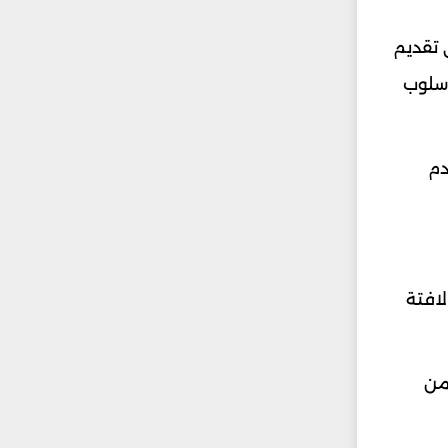
 تقديم
أسلوب
دم
لافتة
من