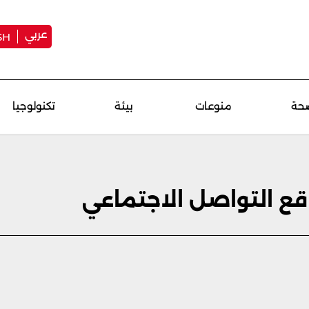
عربي
SH
حة
منوعات
بيئة
تكنولوجيا