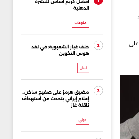
1
أفضل كريم أساس للبشرة
الدهنية
منوعات
 على
2
خلف غبار الشعبوية: في نقد
هوس التخوين
لبنان
3
مضيق هرمز على صفيح ساخن..
إعلام إيراني يتحدث عن استهداف
ناقلة غاز
دولي