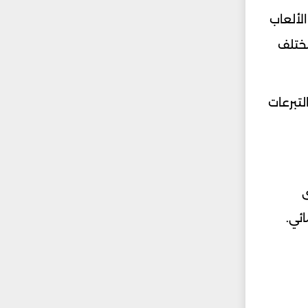
لألعاب
مختلف
لتبرعات
ى
ئي.