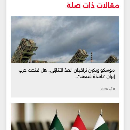
مقالات ذات صلة
موسكو وبكين تراقبان العدّ التنازلي.. هل فتحت حرب
إيران "نافذة ضعف"...
8 آب 2026