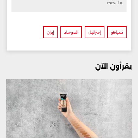
8 آب 2026
نتنياهو
إسرائيل
الموساد
إيران
يقرأون الآن