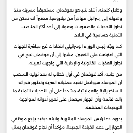
وخلال كلمته، أشاد نتنياهو بغوفمان، مستعرضاً مسيرته منذ
وصوله إلى إسرائيل مهاجراً من بيلاروسيا، معتبراً أنه تمكن من
تجاوز التحديات والصعوبات وصولاً إلى أحد أكثر المناصب
الأمنية حساسية في البلاد.
كما وجّه رئيس الوزراء الإسرائيلي انتقادات غير مباشرة للجهات
التي اعترضت على التعيين، مشيراً إلى أن غوفمان نجح في
تجاوز العقبات القانونية والإدارية التي واجهت تعيينه.
من جانبه، أكد غوفمان في أول خطاب له بعد توليه المنصب
أن الموساد سيواصل تنفيذ عملياته السرية وتطوير قدراته
الاستخباراتية والعملياتية، مشدداً على أن التحديات الأمنية ما
زالت قائمة وأن الجهاز سيعمل على تعزيز أدواته لمواجهة
التهديدات المختلفة.
بدوره، دعا رئيس الموساد المنتهية ولايته ديفيد برنيع موظفي
الجهاز إلى دعم القيادة الجديدة، مؤكداً أن نجاح غوفمان يمثل