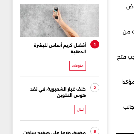
اوض
ت من
1
أفضل كريم أساس للبشرة
الدهنية
جب فتح
منوعات
مؤكدا
2
خلف غبار الشعبوية: في نقد
هوس التخوين
جانب
لبنان
3
مضيق هرمز على صفيح ساخن..