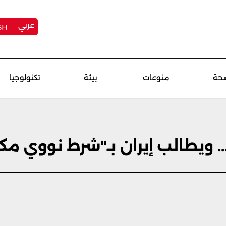
عربي
SH
حة
منوعات
بيئة
تكنولوجيا
 ويطالب إيران بـ"شرط نووي مك