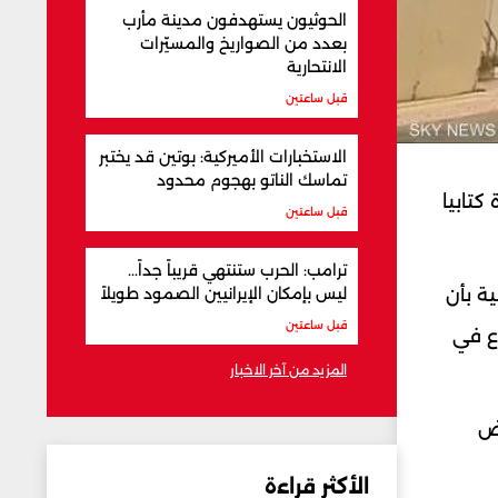
الحوثيون يستهدفون مدينة مأرب
بعدد من الصواريخ والمسيّرات
الانتحارية
قبل ساعتين
الاستخبارات الأميركية: بوتين قد يختبر
تماسك الناتو بهجوم محدود
كتابيا
قبل ساعتين
ترامب: الحرب ستنتهي قريباً جداً...
ة بأن
ليس بإمكان الإيرانيين الصمود طويلاً
قبل ساعتين
اع في
المزيد من آخر الاخبار
عض
الأكثر قراءة