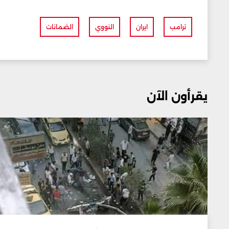
ترامب
ايران
النووي
الضمانات
يقرأون الآن