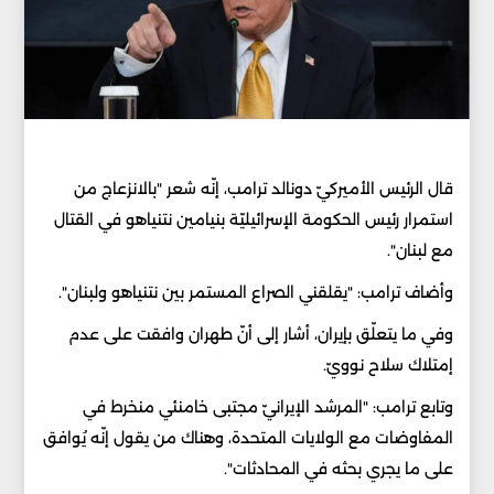
قال الرئيس الأميركيّ دونالد ترامب، إنّه شعر "بالانزعاج من
استمرار رئيس الحكومة الإسرائيليّة بنيامين نتنياهو في القتال
مع لبنان".
وأضاف ترامب: "يقلقني الصراع المستمر بين نتنياهو ولبنان".
وفي ما يتعلّق بإيران، أشار إلى أنّ طهران وافقت على عدم
إمتلاك سلاح نوويّ.
وتابع ترامب: "المرشد الإيرانيّ مجتبى خامنئي منخرط في
المفاوضات مع الولايات المتحدة، وهناك من يقول إنّه يُوافق
على ما يجري بحثه في المحادثات".