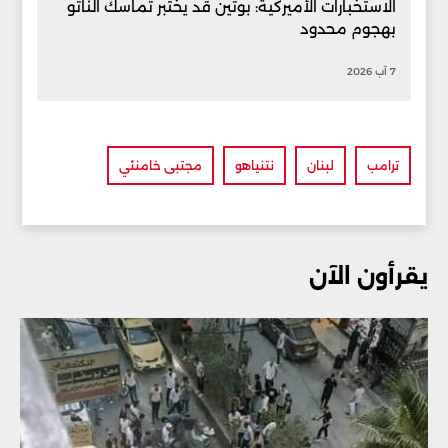
الاستخبارات الأميركية: بوتين قد يختبر تماسك الناتو
بهجوم محدود
7 آب 2026
ترامب
لبنان
نتنياهو
مجتبى خامنئي
يقرأون الآن