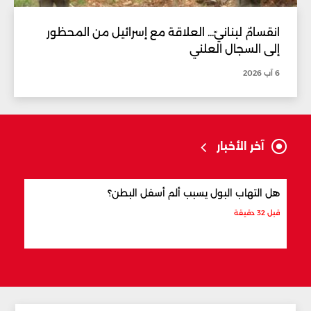
انقسامٌ لبنانيّ... العلاقة مع إسرائيل من المحظور
إلى السجال العلني
6 آب 2026
آخر الأخبار
هل التهاب البول يسبب ألم أسفل البطن؟
ما ال
قبل 32 دقيقة
قبل 41 دقيقة