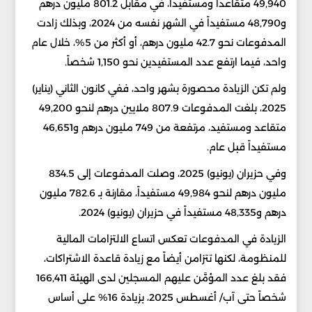
49,940 متقاعداً ومستفيداً، في مقابل 801.2 مليون درهم
و48,790 مستفيداً في الشهر نفسه من 2024، وبذلك زادت
المدفوعات نحو 42.7 مليون درهم، أو أكثر من 5%، خلال عام
واحد، فيما ارتفع عدد المستفيدين نحو 1,150 شخصاً.
ولم تكن الزيادة محصورة بشهر واحد، ففي كانون الثاني (يناير)
2025، بلغت المدفوعات 807.9 ملايين درهم لنحو 49,200
متقاعد ومستفيد، مرتفعة من 749 مليون درهم و46,651
مستفيداً قبل عام.
وفي حزيران (يونيو) 2025، وصلت المدفوعات إلى 834.5
مليون درهم لنحو 49,984 مستفيداً، مقارنة بـ 782.6 مليون
درهم و48,335 مستفيداً في حزيران (يونيو) 2024.
الزيادة في المدفوعات تعكس اتساع الالتزامات المالية
للمنظومة، لكنها تتزامن أيضاً مع زيادة قاعدة الاشتراكات،
فقد بلغ عدد المؤمَّن عليهم المسجلين لدى الهيئة 166,411
شخصاً حتى آب/ أغسطس 2025، بزيادة 16% على أساس