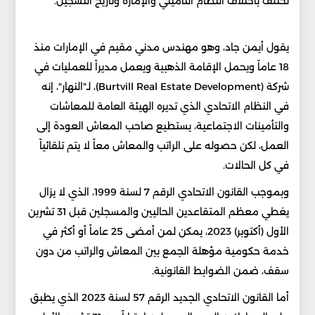
تختلف باختلاف النظام التأميني والإمارة وتاريخ التسجيل.
يقول أيمن جاد، وهو مهندس مدني مقيم في الإمارات منذ
18 عاماً ويحمل الإقامة الذهبية ويعمل مديراً للعمليات في
شركة (Burtvill Real Estate Development)، لـ"النهار"، إنه
في النظام الاتحادي الذي تديره الهيئة العامة للمعاشات
والتأمينات الاجتماعية، يستطيع صاحب المعاش العودة إلى
العمل، لكن حصوله على الراتب والمعاش معاً لا يتم تلقائياً
في كل الحالات.
وبموجب القانون الاتحادي الرقم 7 لسنة 1999، الذي لا يزال
يغطي معظم المتقاعدين الحاليين والمسجلين قبل 31 تشرين
الأول (أكتوبر) 2023، يمكن لمن أمضى 25 عاماً أو أكثر في
خدمة حكومية مؤهلة الجمع بين المعاش والراتب من دون
سقف، ضمن الضوابط القانونية.
أما القانون الاتحادي الجديد الرقم 57 لسنة 2023 الذي يطبق