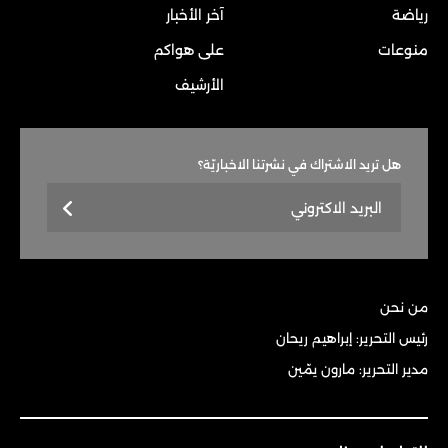
رياضة
آخر الأخبار
منوعات
على هواكم
الأرشيف
هل تريد الاشتراك في نشرتنا الاخباريّة؟
من نحن
رئيس التحرير: إبراهيم ريحان
مدير التحرير: مارون يمّين