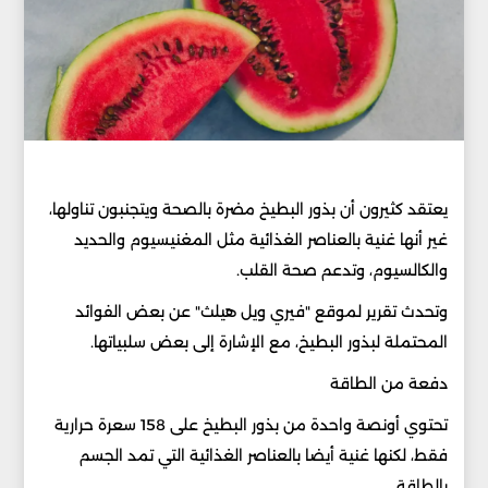
يعتقد كثيرون أن بذور البطيخ مضرة بالصحة ويتجنبون تناولها،
غير أنها غنية بالعناصر الغذائية مثل المغنيسيوم والحديد
والكالسيوم، وتدعم صحة القلب.
وتحدث تقرير لموقع "فيري ويل هيلث" عن بعض الفوائد
المحتملة لبذور البطيخ، مع الإشارة إلى بعض سلبياتها.
دفعة من الطاقة
تحتوي أونصة واحدة من بذور البطيخ على 158 سعرة حرارية
فقط، لكنها غنية أيضا بالعناصر الغذائية التي تمد الجسم
بالطاقة.