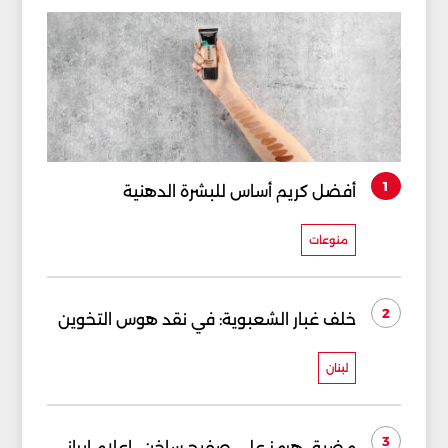
1
أفضل كريم أساس للبشرة الدهنية
منوعات
2
خلف غبار الشعبوية: في نقد هوس التخوين
لبنان
3
مضيق هرمز على صفيح ساخن.. إعلام إيراني