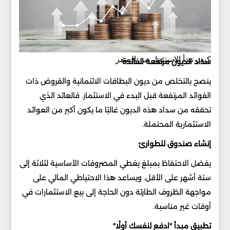
كيف تبدأ الاستثمار من الصفر
سداد الديون مرتفعة الفائدة
ينصح بالتخلص من ديون البطاقات الائتمانية والقروض ذات
الفوائد المرتفعة قبل البدء في الاستثمار. فالعائد الذي
تحققه من سداد هذه الديون غالبًا ما يكون أكبر من العوائد
الاستثمارية المحتملة.
إنشاء صندوق للطوارئ
يفضل الاحتفاظ بمبلغ يغطي المصروفات الأساسية لثلاثة إلى
ستة أشهر على الأقل. ويساعد هذا الاحتياطي المالي على
مواجهة الظروف الطارئة دون الحاجة إلى بيع الاستثمارات في
أوقات غير مناسبة.
تطبيق مبدأ "ادفع لنفسك أولًا"