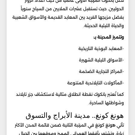
تحتل بانكوك المرتبة الأولى عالمياً من حيث أعداد الزوار
الدوليين. حيث تستقبل عشرات الملايين من السياح سنوياً
بفضل مزيجها الفريد بين المعابد القديمة والأسواق الشعبية
والحياة الليلية الحديثة.
وتتميز المدينة بـ:
-المعابد البوذية التاريخية
-الأسواق الليلية الشهيرة
-المراكز التجارية الضخمة
-المأكولات التايلاندية المتنوعة
كما تُعتبر بانكوك نقطة انطلاق مثالية لاستكشاف جزر تايلاند
وشواطئها الساحرة.
هونغ كونغ.. مدينة الأبراج والتسوق
تأتي هونغ كونغ في المرتبة الثانية ضمن قائمة المدن الأكثر
زيارة. وتشتهر بأفقها العمراني المميز وموقعها بين الجبال