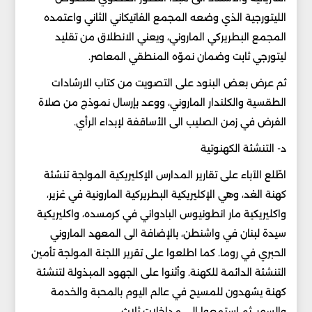
الليتورجية الذي وضعه المجمع الفاتيكاني الثاني واعتمده
المجمع البطريركي الماروني، ويعني الانطلاق من تقليد
ليتورجي ثابت وضمان نموّه المنطقي المعاصر.
ثم عرض بعض البنود على التصويت من كتاب الارشادات
الطقسية والكلندار الماروني، ووعد بإرسال نموذج من صلاة
الفرض في زمن الصليب الى الأساقفة لإبداء الرأي.
د- التنشئة الكهنوتية
اطّلع الآباء على تقارير المدارس الإكليريكية المولجة تنشئة
كهنة الغد، وهي الإكليريكية البطريركية المارونية في غزير،
واكليريكية مار انطونيوس البادواني في كرمسده، واكليريكية
سيدة لبنان في واشنطن، بالإضافة الى المعهد الماروني
الحبري في روما. كما اطلعوا على تقرير اللجنة المولجة تأمين
التنشئة الدائمة للكهنة. وأثنوا على الجهود المبذولة لتنشئة
كهنة يشهدون للمسيح في عالم اليوم بالمحبة والخدمة
والسهر. ثم استمعوا الى مداخلات ثلاث.