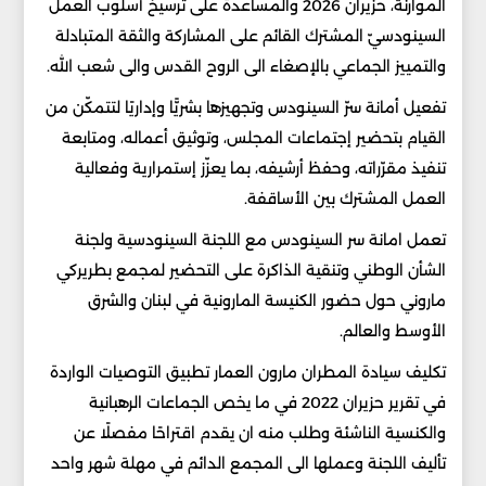
الموارنة، حزيران 2026 والمساعدة على ترسيخ أسلوب العمل
السينودسيّ المشترك القائم على المشاركة والثقة المتبادلة
والتمييز الجماعي بالإصغاء الى الروح القدس والى شعب الله.
تفعيل أمانة سرّ السينودس وتجهيزها بشريًّا وإداريًا لتتمكّن من
القيام بتحضير إجتماعات المجلس، وتوثيق أعماله، ومتابعة
تنفيذ مقرّراته، وحفظ أرشيفه، بما يعزّز إستمرارية وفعالية
العمل المشترك بين الأساقفة.
تعمل امانة سر السينودس مع اللجنة السينودسية ولجنة
الشأن الوطني وتنقية الذاكرة على التحضير لمجمع بطريركي
ماروني حول حضور الكنيسة المارونية في لبنان والشرق
الأوسط والعالم.
تكليف سيادة المطران مارون العمار تطبيق التوصيات الواردة
في تقرير حزيران 2022 في ما يخص الجماعات الرهبانية
والكنسية الناشئة وطلب منه ان يقدم اقتراحًا مفصلًا عن
تأليف اللجنة وعملها الى المجمع الدائم في مهلة شهر واحد