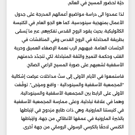
حيّة لحضور المسيح في العالم.
لذا عمدوا الى دراسة مواضيع أعمالهم المدرجة على جدول
الأعمال بمنهجية سينودسية، كما هو الجو العام في الكنيسة
الكاثوليكية، بحيث يقود الروح القدس تفكيرهم، عبر ما يُسمّى
بطريقة المحادثة في الروح القدس وفي المناقشات في
الجلسات العامة، فيهبهم الرب نعمة الإصغاء العميق وحرية
القلب وحكمة التمييز والثقة المتبادلة، لكي تتجدّد خدمتهم
الأسقفية لشعبهم على صورة المسيح الراعي الصالح.
فاستمعوا في الأيام الأولى إلى ستّ مداخلات عرضت إشكالية
"المجمعية الأسقفية والسينودالية - واقع ومرتجى". توقّفت
الأولى على الرابط بين المجمعية الأسقفية والسينودالية،
وهما في علاقة تبادلية، وعلى ممارسة المجمعية الأسقفية
في كنيستنا المارونية، وهي ذات طابع مزدوج في ارتباطها
بالخبرة المارونية في عمقها الأنطاكي من جهة، وارتباطها
الكنسي لاحقًا بالكرسي الرسولي الروماني من جهة أخرى.