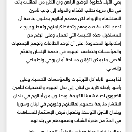
يعي الآباء خطورة الوضع الراهن وأن الكثير من العائلات باتت
في حال مزرية تطلب الغذاء والدواء إلى جانب تأمين
الاستشفاء والإيواء. لكن معظم أبنائهم يطلبون بخاصة أن
تدعم الكنيسة صمودهم وتحفظ كرامتهم وتعطيهم رجاء
للمستقبل. هذه الكنيسة التي تعمل، وعلى الرغم من
إمكانياتها المحدودة، على أن توحد الطاقات وتجمع الجمعيات
والمؤسسات وتضاعف الجهود في خدمة الإنسان وتقدّم
أقصى ما يمكن لتؤمّن مساحة أمان روحي واجتماعي
وإنساني.
لذا يدعو الآباء كل الأبرشيات والمؤسسات الكنسية، وعلى
رأسها رابطة كاريتاس لبنان، إلى بذل الجهود والتضحيات لتأمين
الضروري لحياة شعبنا الكريمة. ويطلبون من أبنائهم في بلدان
الانتشار متابعة دعمهم لعائلاتهم وذويهم في لبنان وسوريا
وبلدان الشرق الأوسط، وتفعيل فرص الإستثمار للمساهمة
في الحدّ من هجرة الشباب وصمودهم في بلدانهم.
يطالب الآباء الدولة ومؤسساتها بأن تتحمل هي ايضًا