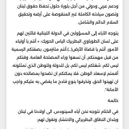
ودعم عربي ودولي من أجل بلورة حلول تحفظ حقوق لبنان
وتصون سيادته الكاملة غير المنقوصة على أرضه وتحقيق
السلام الدائم والشامل.
يتوجه الآباء إلى المسؤولين في الدولة اللبنانية قائلين لهم
على لسان الطوباوي البطريرك الياس الحويك: « أنتم يا أولياء
الأمور، أنتم يا قضاة الأرض(...)،أنتم ملتزمون، بصفتكم الرسمية
من قبل مهمتكم، أن تسعوا وراء المصلحة العامة. وقتكم
ليس لكم، شغلكم ليس لكم، بل للدولة وللوطن الذي تمثلونه.
أقمتم لإسعاد الوطن، فلا يمكنكم ان تضحوا بمصالحه دون
ان تهينوا الحق، وتخرقوا بنوع فادح ما يقضي به عليكم واجب
الأمانة".
خاتمة
في الختام نتوجه نحن آباء السينودس، الى اولادنا في لبنان
وبلدان النطاق البطريركي والانتشار، ونقول لهم: