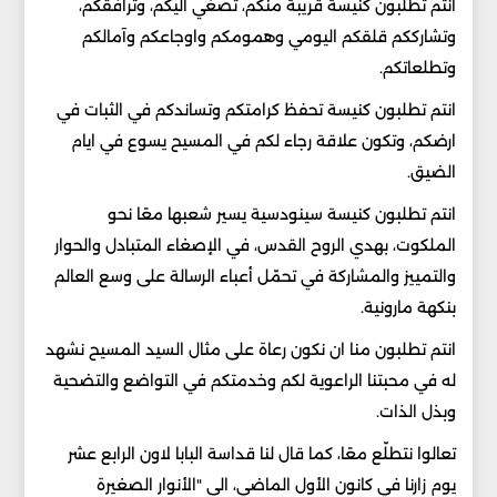
انتم تطلبون كنيسة قريبة منكم، تصغي اليكم، وترافقكم،
وتشارككم قلقكم اليومي وهمومكم واوجاعكم وآمالكم
وتطلعاتكم.
انتم تطلبون كنيسة تحفظ كرامتكم وتساندكم في الثبات في
ارضكم، وتكون علاقة رجاء لكم في المسيح يسوع في ايام
الضيق.
انتم تطلبون كنيسة سينودسية يسير شعبها معًا نحو
الملكوت، بهدي الروح القدس، في الإصغاء المتبادل والحوار
والتمييز والمشاركة في تحمّل أعباء الرسالة على وسع العالم
بنكهة مارونية.
انتم تطلبون منا ان نكون رعاة على مثال السيد المسيح نشهد
له في محبتنا الراعوية لكم وخدمتكم في التواضع والتضحية
وبذل الذات.
تعالوا نتطلّع معًا، كما قال لنا قداسة البابا لاون الرابع عشر
يوم زارنا في كانون الأول الماضي، الى "الأنوار الصغيرة