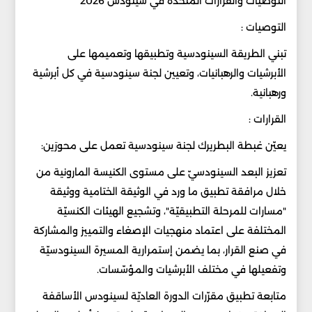
التوصيات والقرارات المتخذة في سينودس 2026
التوصيات :
تبني الطريقة السينودسية وتطبيقها وتعميمها على
الأبرشيات والرهبانيات، وتعيين لجنة سينودسية في كل أبرشية
ورهبانية.
القرارات :
يعيّن غبطة البطريرك لجنة سينودسية تعمل على محورَين:
تعزيز البعد السينودسيّ على مستوى الكنيسة المارونية من
خلال مرافقة تطبيق ما ورد في الوثيقة الختامية ووثيقة
"مسارات للمرحلة التطبيقيّة"، وتشجيع الهيئات الكنسيّة
المختلفة على اعتماد منهجيات الإصغاء والتمييز والمشاركة
في صنع القرار، بما يضمن إستمرارية المسيرة السينودسيّة
وتفعيلها في مختلف الأبرشيات والمؤسّسات.
متابعة تطبيق مقرّرات الدورة العاديّة لسينودس الأساقفة