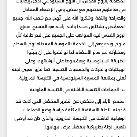
المحادثة بالروح القدس، أنّ النهج السينودسي أدخل إيجابيات
في تعاملهم بعضهم مع بعض، وفي الإصغاء المتبادل
والصراحة والثقة، وشكروا الله على أنّهم، مع شعب الله، جميع
المعمَّدين، يشكّلون جسدًا واحدًا رأسه هو المسيح، ويوزع
الروح القدس فيه المواهب على الجميع على قدر طاقة كلّ
منهم، ويدعوهم إلى الخدمة بالموهبة المعطاة لهم بانسجام
ومشاركة مع سائر الأعضاء. لذا توافقوا على أن يتبنّوا
الطريقة السينودسية ويعمّموها على أبرشياتهم، وعلى
الهيكليات والحركات والجمعيات الكنسية. كما قرّروا تعيين لجنة
تُعنى بمتابعة المسيرة السينودسية في الكنيسة المارونية.
ب- الجماعات الكنسية الناشئة في الكنيسة المارونية
استمع الآباء إلى ملخص عن التقرير المفصّل الذي كانت قد
قدّمته اللجنة الأسقفية المكلّفة دراسة وضع الجماعات
الرهبانية الناشئة في الكنيسة المارونية، والذي كان قد أوصى
بتعيين لجنة بطريركية مفصّلًا عرض مهامها.