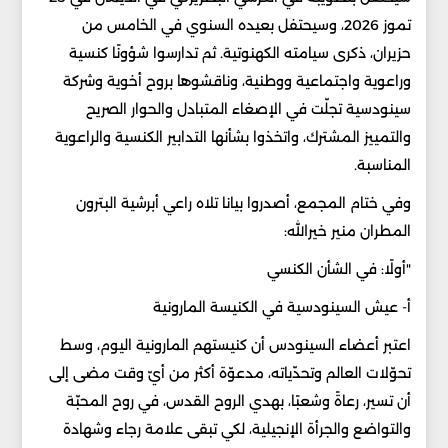
تموز 2026، وسيحتفل بعيده السنوي في الخامس من
حزيران، ذكرى سيامته الكهنوتية. ثم تدارسوا شؤونًا كنسية
وراعوية واجتماعية ووطنية، وناقشوها بروح أخوية وشركة
سينودسية تجلّت في الإصغاء المتبادل والحوار الصريح
والتمييز المشترك، واتخذوا بشأنها التدابير الكنسية والراعوية
المناسبة.
وفي ختام المجمع، أصدروا بيانا تلاه راعي أبرشية البترون
المطران منير خيرالله:
"أولًا: في الشأن الكنسي
أ- عيش السينودسية في الكنيسة المارونية
اعتبر أعضاء السينودس أن كنيستهم المارونية اليوم، وسط
تحوّلات العالم وتحدّياته، مدعوّة أكثر من أيّ وقت مضى إلى
أن تسير، رعاةً وشعبًا، بهدي الروح القدس، في روح المحبّة
والتواضع والجرأة الإنجيلية، لكي تبقى علامة رجاء وشهادة