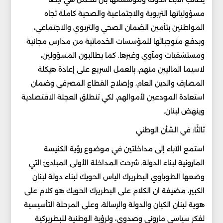
مسؤولياتها التربوية والاجتماعية والصحية كاملة تجاه
المواطنين بتأمين الضمان الصحي والتربوي والاجتماعي،
وبدفع متوجباتها للمؤسسات الخدماتية من مدارس مجانية
ومستشفيات ومآوي وغيرها. كما يطالبون المسؤولين،
لاسيما الماليين منهم، بالعمل السريع على إعادة هيكلة
المصارف والدين العام، وإصلاح القطاع المصرفي وضمان
استعادة المودعين لأموالهم، لكي تنطلق العجلة الاقتصادية
وينهض لبنان.
ثالثًا: في الشأن الوطني
استمع الآباء إلى مداخلتين في موضوع رؤية الكنيسة
المارونية لبناء الدولة. شرحت المداخلة الأولى المبادئ التي
وضعها الطوباوي البطريرك الياس الحويك لبناء دولة لبنان
الكبير، مضيفة ان الكلام على البطريرك الحويك هو كلام على
هوية لبنان الكيان والدولة والرسالة، وعلى المرحلة التأسيسية
لفكر سياسي ماروني وصدوي، ولرؤية الوطنية للبطريركية