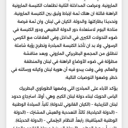
المارونية. وعرضت المداخلة الثانية تطلعات الكنيسة المارونية
الراهنة قائلة ان هناك ثمة ارتباط وثيق بين الكنيسة المارونية،
وتحديدًا بطاركتها، والدولة، الكيان في لبنان. وان ثمة فرصة
متاحة اليوم لاستعادة دور الدولة الطبيعي ودور الكنيسة في
ضوء التحولات الكبرى في الداخل وفي العلاقات مع الكرسي
الرسولي. ولا بد ان تأخذ الكنيسة المبادرة وتطرح رؤية شاملة
تنطلق من المجمع البطريركي الماروني. وبعد مناقشة
مطوّلة في ضوء الأوضاع الراهنة في لبنان والمنطقة
والعالم، وفي وقت يبدو فيه أن هوية لبنان وكيانه ورسالته في
خطر، وضعوا التوصيات التالية:
يؤكد الآباء على المبادئ التي وضعها الطوباوي البطريرك
الياس الحويك لبناء دولة لبنان الكبير، وهي: أولاً، استرجاع حدود
لبنان التاريخية – (الكيان القانوني للدولة). ثانياً، السيادة الوطنية
– (الدولة الحيادية). ثالثاً، التعددية والعيش المشترك – (الدولة
الوطنية الميثاقية). رابعاً، النظام البرلماني – (الدولة الحديثة).