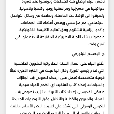
ناقش الآباء أوضاع تلك الجماعات وتوقّفوا عند ضرورة
مواكبتها في مسيرتها ومرافقتها روحيًا وكنسيًا ولاهوتيًا.
وتطرقوا الى الإشكالات الحاصلة، وبخاصة عبر وسائل التواصل
الاجتماعي، مع مؤسسي وبعض أعضاء تلك الجماعات،
وأكدوا إلزامية تنشئتهم وفق تعاليم الكنيسة الكاثوليكية،
وأوصوا بإنشاء اللجنة البطريركية المقترحة لتبدأ عملها في
أسرع وقت.
ج- الإصلاح الليتورجي
اطّلع الآباء على اعمال اللجنة البطريركية للشؤون الطقسية
التي قدّم رئيسها تقريرًا، وقال انها عينت في الفترة الأخيرة لجانًا
فرعية متخصصة تعمل على : إعداد نصوص رتب الجنازات
والسيامات، إعداد كتاب الفنقيت اي الخدم لأعياد سيدية
وبعض القديسين، إعداد كتاب التبريكات، ترتيب نصوص رتب
العماد والميرون والخطبة والتكليل، وفق التوجيهات الجديدة
للكرسي الرسولي التي تشدّد على اعتماد النص الأساس باللغة
السريانية والاستناد الى مبدأ التطور العضوي للنصوص