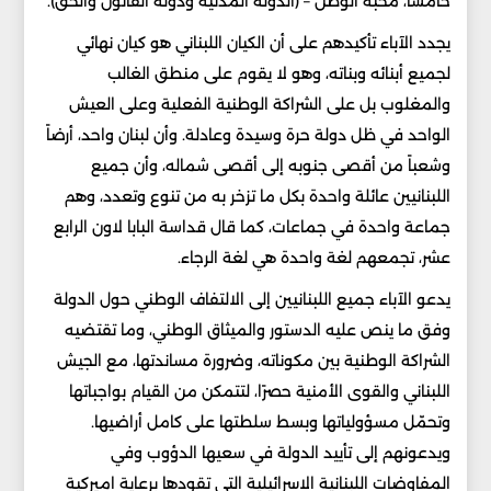
خامساً، محبة الوطن – (الدولة المدنية ودولة القانون والحق).
يجدد الآباء تأكيدهم على أن الكيان اللبناني هو كيان نهائي
لجميع أبنائه وبناته، وهو لا يقوم على منطق الغالب
والمغلوب بل على الشراكة الوطنية الفعلية وعلى العيش
الواحد في ظل دولة حرة وسيدة وعادلة. وأن لبنان واحد، أرضاً
وشعباً من أقصى جنوبه إلى أقصى شماله، وأن جميع
اللبنانيين عائلة واحدة بكل ما تزخر به من تنوع وتعدد، وهم
جماعة واحدة في جماعات، كما قال قداسة البابا لاون الرابع
عشر، تجمعهم لغة واحدة هي لغة الرجاء.
يدعو الآباء جميع اللبنانيين إلى الالتفاف الوطني حول الدولة
وفق ما ينص عليه الدستور والميثاق الوطني، وما تقتضيه
الشراكة الوطنية بين مكوناته، وضرورة مساندتها، مع الجيش
اللبناني والقوى الأمنية حصرًا، لتتمكن من القيام بواجباتها
وتحمّل مسؤولياتها وبسط سلطتها على كامل أراضيها.
ويدعونهم إلى تأييد الدولة في سعيها الدؤوب وفي
المفاوضات اللبنانية الاسرائيلية التي تقودها برعاية اميركية