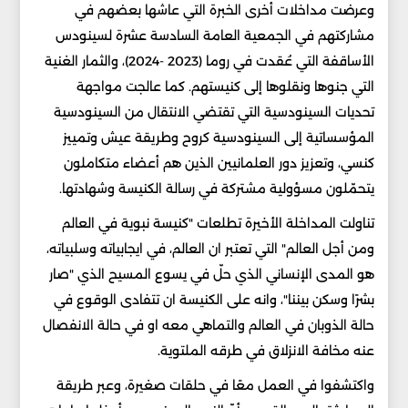
وعرضت مداخلات أخرى الخبرة التي عاشها بعضهم في
مشاركتهم في الجمعية العامة السادسة عشرة لسينودس
الأساقفة التي عُقدت في روما (2023 -2024)، والثمار الغنية
التي جنوها ونقلوها إلى كنيستهم. كما عالجت مواجهة
تحديات السينودسية التي تقتضي الانتقال من السينودسية
المؤسساتية إلى السينودسية كروح وطريقة عيش وتمييز
كنسي، وتعزيز دور العلمانيين الذين هم أعضاء متكاملون
يتحمّلون مسؤولية مشتركة في رسالة الكنيسة وشهادتها.
تناولت المداخلة الأخيرة تطلعات "كنيسة نبوية في العالم
ومن أجل العالم" التي تعتبر ان العالم، في ايجابياته وسلبياته،
هو المدى الإنساني الذي حلّ في يسوع المسيح الذي "صار
بشرًا وسكن بيننا"، وانه على الكنيسة ان تتفادى الوقوع في
حالة الذوبان في العالم والتماهي معه او في حالة الانفصال
عنه مخافة الانزلاق في طرقه الملتوية.
واكتشفوا في العمل معًا في حلقات صغيرة، وعبر طريقة