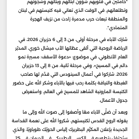
"حاملين في قلوبهم شؤون أبنائهم وبناتهم وشجونهم
وتطلعاتهم، في الوقت الذي تعاني فيه كنيستهم في لبنان
والمنطقة تبعات حرب مدمرة زادت من نزيف الهجرة
المتمادي".
شارك الآباء في مرحلة أولى، من 3 إلى 6 حزيران 2026، في
الرياضة الروحية التي ألقى عظاتها الأب ميشال خوري، المدبّر
العام الأنطوني، في موضوع: «دعوة الأسقف: مسيرة نمو
دائم في المسيح». وفي مرحلة ثانية، من 8 إلى 13 حزيران
2026، شاركوا في أعمال السينودس التي قدّم لها صاحب
الغبطة والنيافة بكلمة رحب فيها بالآباء وشكر الله على حضور
الكنيسة المارونية الشاهد للمسيح في العالم، واستعرض
جدول الأعمال.
وبعد أن صَلّى الآباء معًا وأصغوا إلى صوت الله وإلى ما
يقوله الروح القدس لكنيستهم، شكروا الله على نعمة القداسة
الجديدة بإعلان المكرَّم البطريرك إلياس الحويّك طوباويًا، والذي
سيُحتفل بتطويبه في الكرسي البطريركي في الديمان في 25