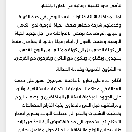
لتأمين خبرة كنسية ورعائية في بلدان الإنتشار.
اما المداخلة الثالثة فتناولت البعد الروحي في حياة الكهنة
وخدمتهم شارحة مظاهر ضعف الحياة الروحية لدى الكاهن
واسبابها. ثم تقدمت ببعض الاقتراحات من اجل تجديد الحياة
الروحية. وختمت بالقول ان ابناء رعايانا وبناتها لا يحتاجون فقط
الى كهنة ناجحين، بل الى كهنة ممتلئين من الروح القدس،
يشهدون ويصّلون، ويبكون مع الباكين ويفرحون مع الفرحين.
ه- الشؤون القانونية وخدمة العدالة.
اطّلع الآباء على تقارير الأساقفة المولجين السهر على خدمة
العدالة في محاكمنا المارونية الابتدائية والاستئنافية، وأثنوا
على الجهود المبذولة لاستقبال المتقاضين والإصغاء اليهم
ومرافقتهم قبل السير بالدعاوى بغية اقتراح المصالحات
وتخفيف التشنجات والنظر الى مصلحة الأولاد وتسريع اصدار
الأحكام. ثم استمعوا الى مداخلة تعرض آلية للحدّ من تزايد
طلب بطلان الزواج والاتفاقيات الحبيّة حول مفاعيل بطلان