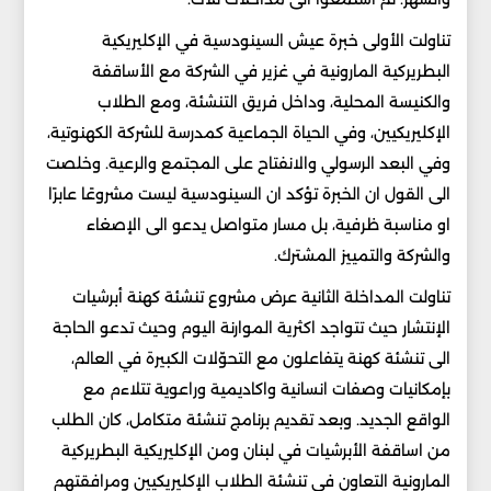
تناولت الأولى خبرة عيش السينودسية في الإكليريكية
البطريركية المارونية في غزير في الشركة مع الأساقفة
والكنيسة المحلية، وداخل فريق التنشئة، ومع الطلاب
الإكليريكيين، وفي الحياة الجماعية كمدرسة للشركة الكهنوتية،
وفي البعد الرسولي والانفتاح على المجتمع والرعية. وخلصت
الى القول ان الخبرة تؤكد ان السينودسية ليست مشروعًا عابرًا
او مناسبة ظرفية، بل مسار متواصل يدعو الى الإصغاء
والشركة والتمييز المشترك.
تناولت المداخلة الثانية عرض مشروع تنشئة كهنة أبرشيات
الإنتشار حيث تتواجد اكثرية الموارنة اليوم وحيث تدعو الحاجة
الى تنشئة كهنة يتفاعلون مع التحوّلات الكبيرة في العالم،
بإمكانيات وصفات انسانية واكاديمية وراعوية تتلاءم مع
الواقع الجديد. وبعد تقديم برنامج تنشئة متكامل، كان الطلب
من اساقفة الأبرشيات في لبنان ومن الإكليريكية البطريركية
المارونية التعاون في تنشئة الطلاب الإكليريكيين ومرافقتهم