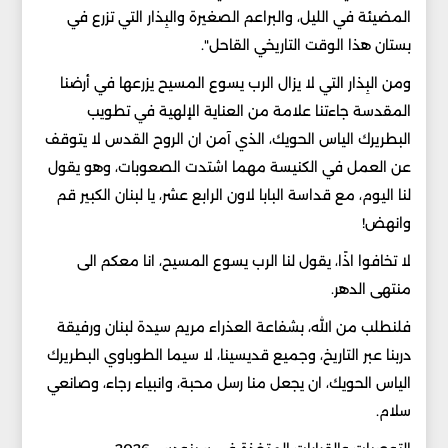
المضيئة في الليل، والبراعم الصغيرة والبِذار التي تزرع في
بستان هذا الوقت التاريخي القاحل".
ومن البِذار التي لا يزال الرب يسوع المسيح يزرعها في أرضنا
المقدسة جاءتنا علامة من العناية الإلهية في تطويب
البطريرك الياس الحويك، الذي آمن ان الروح القدس لا يتوقف
عن العمل في الكنيسة مهما اشتدت الصعوبات، وهو يقول
لنا اليوم، مع قداسة البابا لاون الرابع عشر، يا لبنان الكبير قم
وانهض!
لا تخافوا اذًا، يقول لنا الرب يسوع المسيح، انا معكم الى
منتهى الدهر.
فلنطلب من الله، بشفاعة العذراء مريم سيدة لبنان ورفيقة
دربنا عبر التاريخ، وجميع قديسينا، لا سيما الطوباوي البطريرك
الياس الحويك، ان يجعل منا رسل محبة، وانبياء رجاء، وصانعي
سلام.