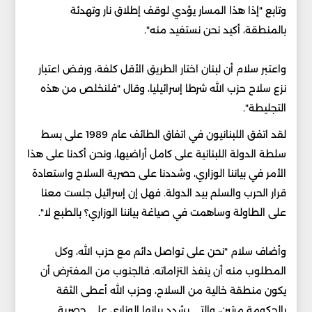
وتابع "إذا هذا المسار يؤدي لوقف إطلاق نار وتهدئة
بالمنطقة، أكيد نحن نستفيد منه".
واعتبر سلام أن لبنان اختار الطريق الأقل كلفة، ورفض اعتبار
نزع سلاح حزب الله شرطا إسرائيليا، وقال "فلنخلص من هذه
التجليطة".
لقد اتفق اللبنانيون في ​اتفاق الطائف عام 1989 على بسط
سلطة الدولة اللبنانية على كامل أراضيها، ونحن أكدنا على هذا
الأمر في بياننا الوزاري، وشددنا على حصرية السلاح واستعادة
قرار الحرب والسلم بيد الدولة. فهل إن إسرائيل جلست معنا
على الطاولة وساهمت في صياغة بياننا الوزاري؟ ⁠بالطبع لا".
وأضاف سلام "نحن على تواصل دائم مع حزب الله، وكل
المطلوب منه أن ينفذ التزاماته. فالجنوب من المفترض أن
يكون منطقة خالية من السلاح، وحزب الله أعطى الثقة
بالحكومة ​مرتين، والتي يشدد بيانها الوزاري على حصرية