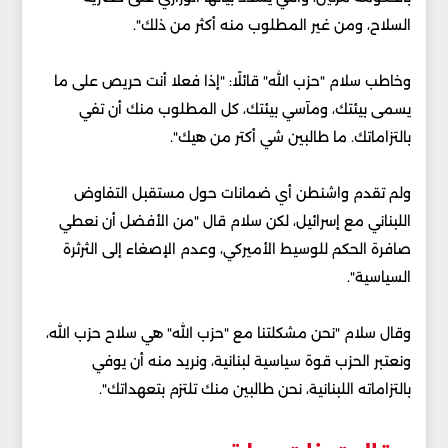
السلاح، ومن غير المطلوب منه أكثر ⁠من ذلك".
وخاطب سلام "حزب ‌الله" قائلًا: "إذا فعلا أنت حريص على ما
يسمى بيئتك، ومآسي بيئتك، كل المطلوب منك أن تفي
بالتزاماتك. ما طالبين شي ‌أكتر من هيك".
ولم تقدم واشنطن أي ضمانات حول مستقبل التفاوض
اللبناني مع إسرائيل، لكن سلام قال "من الأفضل أن نعطي
صافرة الحكم للوسيط الأميركي، وعدم الإصغاء إلى ⁠الثرثرة
السياسية".
وقال سلام "نحن مشكلتنا مع "حزب الله" هي سلاح حزب الله،
ونعتبر الحزب قوة سياسية لبنانية، ونريد منه أن يوفي
بالتزاماته اللبنانية، نحن طالبين منك تلتزم بتعهداتك".