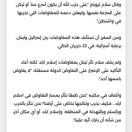
وقال سلام لرويترز "على حزب الله أن يكون أسرع منا، أو ليكن
على السرعة نفسها، وليعلن دعمه للمفاوضات التي نجريها
في واشنطن".
ومن المقرر أن تستأنف هذه المفاوضات بين إسرائيل ولبنان،
برعاية أميركية، في 22 حزيران الحالي.
ولم يخف سلام تأثر لبنان بمفاوضات إسلام اباد، لكنه أعاد
التأكيد على الإصرار على التفاوض كدولة مستقلة، "لا يفاوض
باسمها أحد".
وأضاف في مكتبه "نحن طبعًا ‌نتأثر بمسار التفاوض في ​اسلام
اباد... فكيف بحرب ونتائجها تخاض على أرضنا؟ نحن نتأثر بالحرب
وبالسلم وبالتهدئة في المنطقة. وإسلام اباد، أو أي مكان آخر،
من شأنه أن يترك ⁠أثره علينا".