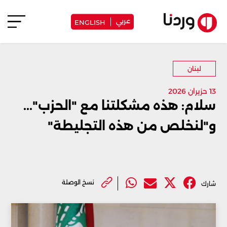
عربي
ENGLISH
لبنان
13 حزيران 2026
سلام: هذه مشكلتنا مع "الحزب"...
و"لنخلص من هذه التجليطة"
نسخ الوصلة
شارك