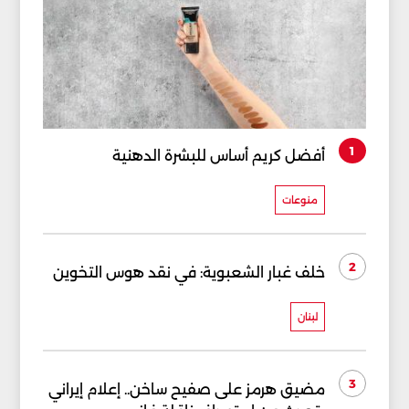
1
أفضل كريم أساس للبشرة الدهنية
منوعات
2
خلف غبار الشعبوية: في نقد هوس التخوين
لبنان
3
مضيق هرمز على صفيح ساخن.. إعلام إيراني