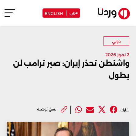
عربي
ENGLISH
دولي
2 تموز 2026
واشنطن تحذر إيران: صبر ترامب لن
يطول
نسخ الوصلة
شارك