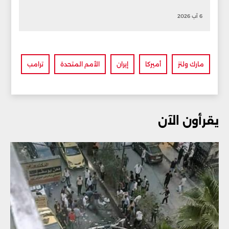
6 آب 2026
مارك ولتز
أميركا
إيران
الأمم المتحدة
ترامب
يقرأون الآن