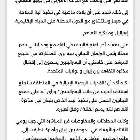
التفاهم" التي وقعت مع الجانب الأميركي في يونيو الماضي.
إلى ذلك، شدد على أن بلاده ماضية في تنفيذ آلية الملاحة
في هرمز وستتشاور مع الدول المطلة على المياه الإقليمية.
إسرائيل ومذكرة التفاهم
على صعيد آخر، اعتبر قاليباف في لقاء مع وفد لبناني حضر
ممثلا رئيس البرلمان اللبناني، نبيه بري، للمشاركة في تشييع
المرشد، علي خامنئي، أن الإسرائيليين يسعون إلى إفشال
مذكرة التفاهم بين إيران والولايات المتحدة.
لكنه أكد أن "القدرات الردعية الإيرانية في المنطقة ستمنع
استئناف الحرب من جانب الإسرائيليين". ورأى أنه على جميع
اللبنانيين العمل على تنفيذ البند الخاص بلبنان في مذكرة
التفاهم لأنه يمنع الفتنة"، وفق تعبيره.
وكانت المحادثات والمفاوضات غير المباشرة التي جرت يومي
الثلاثاء والأربعاء في الدوحة بين إيران وأميركا تطرقت إلى
ملف المضيق، فضلا عن الأموال الإيرانية المجمدة في