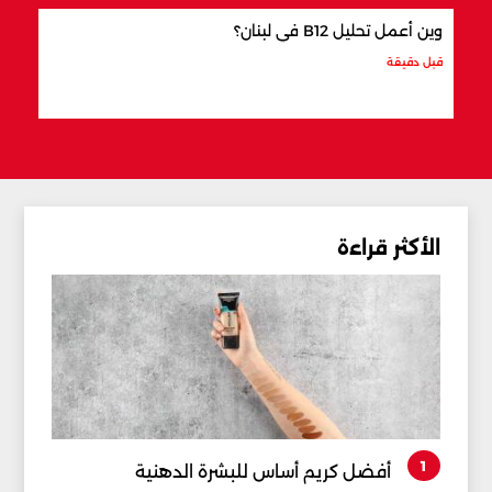
وين أعمل تحليل B12 في لبنان؟
رقم خد
قبل دقيقة
قبل 9 دقائق
الأكثر قراءة
1
أفضل كريم أساس للبشرة الدهنية