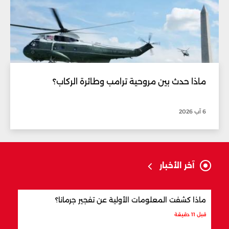
ماذا حدث بين مروحية ترامب وطائرة الركاب؟
6 آب 2026
آخر الأخبار
ماذا كشفت المعلومات الأولية عن تفجير جرمانا؟
أردو
شري
قبل 11 دقيقة
قبل س