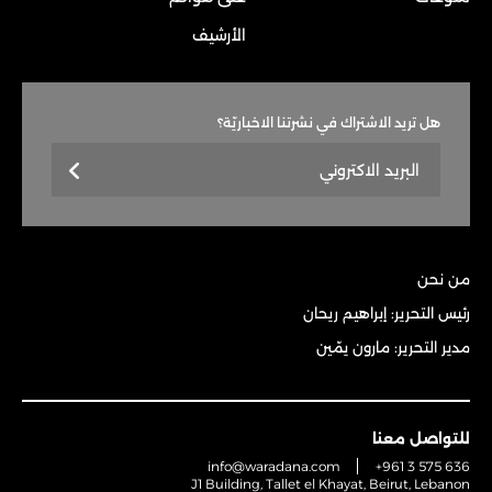
الأرشيف
هل تريد الاشتراك في نشرتنا الاخباريّة؟
من نحن
رئيس التحرير: إبراهيم ريحان
مدير التحرير: مارون يمّين
للتواصل معنا
info@waradana.com
+961 3 575 636
J1 Building, Tallet el Khayat, Beirut, Lebanon