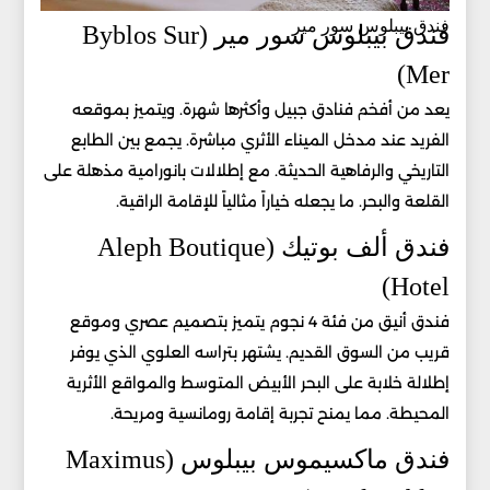
فندق بيبلوس سور مير
فندق بيبلوس سور مير (Byblos Sur
Mer)
يعد من أفخم فنادق جبيل وأكثرها شهرة. ويتميز بموقعه
الفريد عند مدخل الميناء الأثري مباشرة. يجمع بين الطابع
التاريخي والرفاهية الحديثة. مع إطلالات بانورامية مذهلة على
القلعة والبحر. ما يجعله خياراً مثالياً للإقامة الراقية.
فندق ألف بوتيك (Aleph Boutique
Hotel)
فندق أنيق من فئة 4 نجوم يتميز بتصميم عصري وموقع
قريب من السوق القديم. يشتهر بتراسه العلوي الذي يوفر
إطلالة خلابة على البحر الأبيض المتوسط والمواقع الأثرية
المحيطة. مما يمنح تجربة إقامة رومانسية ومريحة.
فندق ماكسيموس بيبلوس (Maximus