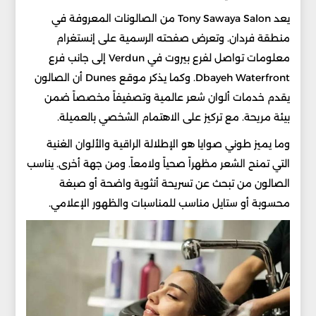
يعد Tony Sawaya Salon من الصالونات المعروفة في
منطقة فردان. وتعرض صفحته الرسمية على إنستغرام
معلومات تواصل لفرع بيروت في Verdun إلى جانب فرع
Dbayeh Waterfront. وكما يذكر موقع Dunes أن الصالون
يقدم خدمات ألوان شعر عالمية وتصفيفاً مخصصاً ضمن
بيئة مريحة. مع تركيز على الاهتمام الشخصي بالعميلة.
وما يميز طوني صوايا هو الإطلالة الراقية والألوان الغنية
التي تمنح الشعر مظهراً صحياً ولامعاً. ومن جهة أخرى. يناسب
الصالون من تبحث عن تسريحة أنثوية واضحة أو صبغة
محسوبة أو ستايل مناسب للمناسبات والظهور الإعلامي.