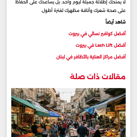
لا يمنحك إطلالة جميلة ليوم واحد. بل يساعدك على الحفاظ
على صحة شعرك وأناقة مظهرك لفترة أطول.
شاهد أيضاً
أفضل كوافير نسائي في بيروت
أفضل Lash Lift في بيروت
أفضل مراكز العناية بالأظافر في لبنان
مقالات ذات صلة