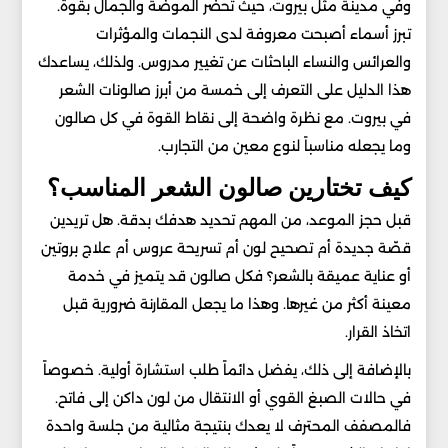
وفي مدينة مثل بيروت، حيث تحضر الموضة والجمال بقوة.
تبرز أسماء أصبحت معروفة لدى النجمات والمؤثرات
والعرائس والنساء الباحثات عن تغيير مدروس. ولذلك، يساعدك
هذا الدليل على التعرف إلى خمسة من أبرز صالونات الشعر
في بيروت. مع نظرة واضحة إلى نقاط القوة في كل صالون
وما يجعله مناسباً لنوع معين من التجارب.
كيف تختارين صالون الشعر المناسب؟
قبل حجز الموعد، من المهم تحديد هدفك بدقة. هل تريدين
قصّة جديدة أم تصحيح لون أم تسريحة عروس أم علاج بروتين
أو عناية عميقة بالشعر؟ فكل صالون قد يتميز في خدمة
معينة أكثر من غيرها. وهذا ما يجعل المقارنة ضرورية قبل
اتخاذ القرار.
بالإضافة إلى ذلك، يفضل دائماً طلب استشارة أولية. خصوصاً
في حالات الصبغ القوي أو الانتقال من لون داكن إلى فاتح.
فالمصفف المحترف لا يعدك بنتيجة مثالية من جلسة واحدة