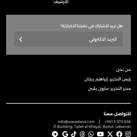
الأرشيف
هل تريد الاشتراك في نشرتنا الاخباريّة؟
من نحن
رئيس التحرير: إبراهيم ريحان
مدير التحرير: مارون يمّين
للتواصل معنا
info@waradana.com
+961 3 575 636
J1 Building, Tallet el Khayat, Beirut, Lebanon