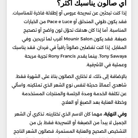
أي صالون يناسبك أكثر؟
إذا كنت تبحثين عن تسريحة عروس أو إطلالة فاخرة للمناسبات.
فقد يكون طوني المندلق أو Pace e Luce من الخيارات
المناسبة. أما إذا كان هدفك تحوّل لون واضح أو تصحيح
صبغة. فقد يكون Mounir Salon أقرب لما تريدين. وفي
المقابل. إذا كنت تفضلين صالوناً راقياً في فردان. فقد يناسبك
Tony Sawaya. بينما يقدم Rony Francis تجربة مريحة
وعملية في الأشرفية.
بالإضافة إلى ذلك، لا تختاري الصالون بناءً على الشهرة فقط.
شاهدي أعمالاً حديثة لنفس نوع الشعر الذي تملكينه. واسألي
عن تكلفة الخدمة ومدة الجلسة والمنتجات المستخدمة
وخطة العناية بعد الصبغ أو العلاج.
وفي النهاية،
مهما كان الاسم الذي تختارينه. تذكري أن الشعر
الجميل لا يبدأ من الصبغة أو التسريحة فقط. بل من
التشخيص الصحيح والعناية المستمرة. فصالون الشعر الناجح