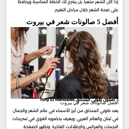
إذا كان الشعر متعباً. بل يشرح لك الخطة المناسبة ويحافظ
على صحة الشعر خلال مراحل التغيير.
أفضل 5 صالونات شعر في بيروت
1. صالون طوني المندلق Tony El Mendelek
أفضل صالونات شعر في بيروت
يعد طوني المندلق من أبرز الأسماء في عالم الشعر والجمال
في لبنان والعالم العربي. ويعرف بحضوره القوي في تسريحات
النجمات والعرائس والإطلالات الفاخرة. وتظهر الصفحة