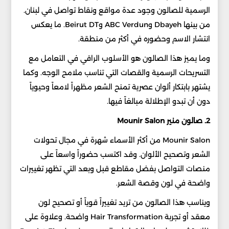
الرسمية للصالون وجود عدة مواقع ونقاط تواصل في لبنان.
من بينها Dbayeh وABC Verdun وBeirut DT. ما يعكس
انتشار الاسم وحضوره في أكثر من منطقة.
وما يميز هذا الصالون هو الأسلوب الراقي في التعامل مع
التسريحات الرسمية والقصات التي تناسب ملامح الوجه. وكما
يشتهر بابتكار ألوان عصرية تمنح الشعر مظهراً لامعاً وحيوياً
دون أن تبدو الإطلالة مبالغاً فيها.
2. صالون منير Mounir Salon
Mounir Salon من أكثر الأسماء شهرة في مجال تحولات
الشعر وتصحيح الألوان. وقد اكتسب حضوراً واسعاً على
منصات التواصل بفضل مقاطع قبل وبعد التي تظهر تغييرات
واضحة في لون وقصة الشعر.
ويناسب هذا الصالون من تريد تغييراً قوياً أو تصحيح لون
معقد أو تجربة Hair Transformation واضحة. وعلاوة على