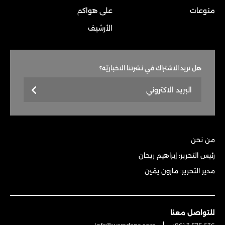
منوعات
على هواكم
الأرشيف
هل تريد الاشتراك في نشرتنا الاخباريّة؟
من نحن
رئيس التحرير: إبراهيم ريحان
مدير التحرير: مارون يمّين
للتواصل معنا