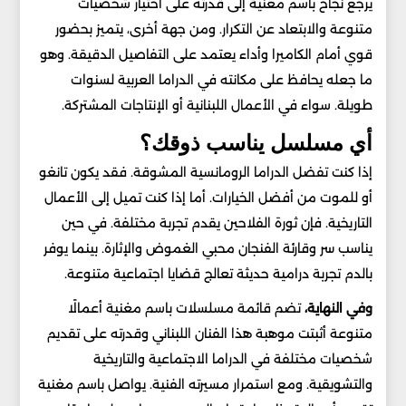
يرجع نجاح باسم مغنية إلى قدرته على اختيار شخصيات
متنوعة والابتعاد عن التكرار. ومن جهة أخرى، يتميز بحضور
قوي أمام الكاميرا وأداء يعتمد على التفاصيل الدقيقة. وهو
ما جعله يحافظ على مكانته في الدراما العربية لسنوات
طويلة. سواء في الأعمال اللبنانية أو الإنتاجات المشتركة.
أي مسلسل يناسب ذوقك؟
إذا كنت تفضل الدراما الرومانسية المشوقة. فقد يكون تانغو
أو للموت من أفضل الخيارات. أما إذا كنت تميل إلى الأعمال
التاريخية. فإن ثورة الفلاحين يقدم تجربة مختلفة. في حين
يناسب سر وقارئة الفنجان محبي الغموض والإثارة. بينما يوفر
بالدم تجربة درامية حديثة تعالج قضايا اجتماعية متنوعة.
وفي النهاية،
تضم قائمة مسلسلات باسم مغنية أعمالًا
متنوعة أثبتت موهبة هذا الفنان اللبناني وقدرته على تقديم
شخصيات مختلفة في الدراما الاجتماعية والتاريخية
والتشويقية. ومع استمرار مسيرته الفنية. يواصل باسم مغنية