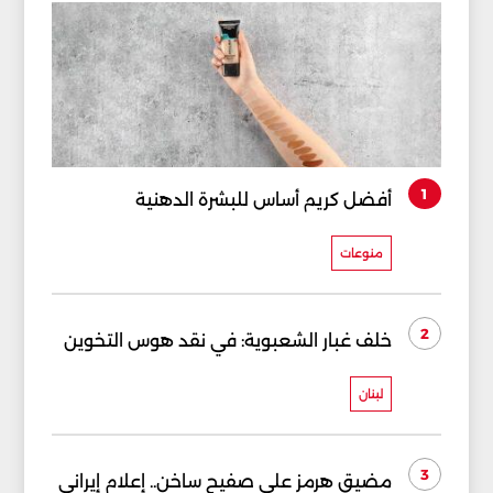
1
أفضل كريم أساس للبشرة الدهنية
منوعات
2
خلف غبار الشعبوية: في نقد هوس التخوين
لبنان
3
مضيق هرمز على صفيح ساخن.. إعلام إيراني