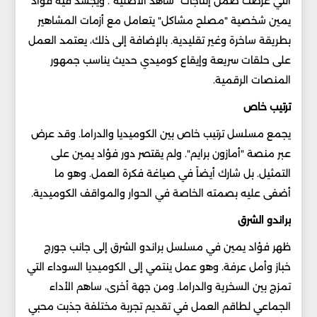
التي عرضت ضمن إنتاجات "شاهد الأصلية". ويجسد فيه فؤاد
يمين شخصية "مصلح مشاكل" يتعامل مع أزمات المشاهير
بطريقة ساخرة وغير تقليدية. بالإضافة إلى ذلك، يعتمد العمل
على حلقات سريعة وإيقاع كوميدي حديث يناسب جمهور
المنصات الرقمية.
ترتيب خاص
يجمع مسلسل ترتيب خاص بين الكوميديا والدراما. وقد عرض
عبر منصة "أمازون برايم". ولم يقتصر دور فؤاد يمين على
التمثيل. بل شارك أيضاً في صياغة فكرة العمل. وهو ما
أضفى عليه بصمته الخاصة في الحوار والمواقف الكوميدية.
براندو الشرق
ظهر فؤاد يمين في مسلسل براندو الشرق إلى جانب جورج
خباز وأمل عرفة. وهو عمل ينتمي إلى الكوميديا السوداء التي
تمزج بين السخرية والدراما. ومن جهة أخرى، ساهم الأداء
الجماعي لطاقم العمل في تقديم تجربة مختلفة جذبت محبي