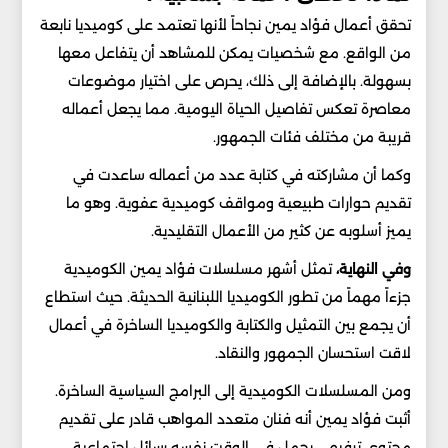
تحقق أعمال فؤاد يمين نجاحاً لأنها تعتمد على كوميديا نابعة
من الواقع. مع شخصيات يمكن للمشاهد أن يتفاعل معها
بسهولة. بالإضافة إلى ذلك، يحرص على اختيار موضوعات
معاصرة تعكس تفاصيل الحياة اليومية. مما يجعل أعماله
قريبة من مختلف فئات الجمهور.
وكما أن مشاركته في كتابة عدد من أعماله ساعدت في
تقديم حوارات طبيعية ومواقف كوميدية عفوية. وهو ما
يميز أسلوبه عن كثير من الأعمال التقليدية.
وفي النهاية،
تمثل أشهر مسلسلات فؤاد يمين الكوميدية
جزءاً مهماً من تطور الكوميديا اللبنانية الحديثة. حيث استطاع
أن يجمع بين التمثيل والكتابة والكوميديا الساخرة في أعمال
لاقت استحسان الجمهور والنقاد.
ومن المسلسلات الكوميدية إلى البرامج السياسية الساخرة.
أثبت فؤاد يمين أنه فنان متعدد المواهب قادر على تقديم
محتوى ترفيهي يحمل في الوقت نفسه رسائل اجتماعية